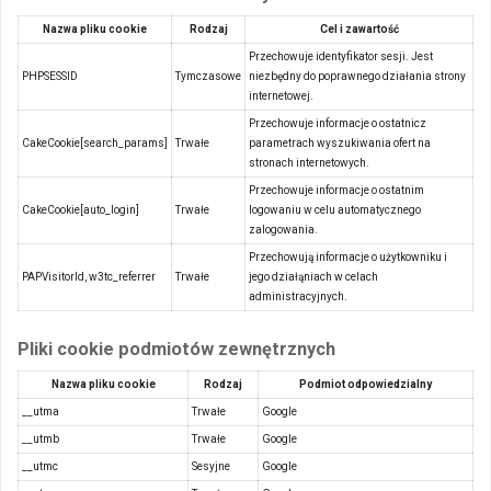
Nazwa pliku cookie
Rodzaj
Cel i zawartość
Przechowuje identyfikator sesji. Jest
PHPSESSID
Tymczasowe
niezbędny do poprawnego działania strony
internetowej.
Przechowuje informacje o ostatnicz
CakeCookie[search_params]
Trwałe
parametrach wyszukiwania ofert na
stronach internetowych.
Przechowuje informacje o ostatnim
CakeCookie[auto_login]
Trwałe
logowaniu w celu automatycznego
zalogowania.
Przechowują informacje o użytkowniku i
PAPVisitorId, w3tc_referrer
Trwałe
jego działąniach w celach
administracyjnych.
Pliki cookie podmiotów zewnętrznych
Nazwa pliku cookie
Rodzaj
Podmiot odpowiedzialny
__utma
Trwałe
Google
__utmb
Trwałe
Google
__utmc
Sesyjne
Google