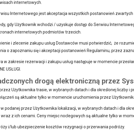
wisach internetowych.
wisu Internetowego jest akceptacja wszystkich postanowień zwartych 
dy, gdy Użytkownik wchodzi / uzyskuje dostęp do Serwisu Internetowe
stronach internetowych podmiotów trzecich.
ienie i zlecenie zakupu usług Dostawców musi potwierdzić, że rozumi
ia o zapoznaniu się i akceptacji postanowień Regulaminu, przez zazn
wa w zakresie rezerwacji i zakupu usług następuje w momencie przesł
NE USŁUGI.
iadczonych drogą elektroniczną przez Sy
przez Użytkownika trasie, w wybranych datach i dla określonej liczby 
połączeń są aktualne tylko w momencie uruchomienia przez Użytkownik
 podanej przez Użytkownika lokalizacji, w wybranych datach i dla okre
 wraz z ich cenami. Ceny miejsc noclegowych są aktualne tylko w mo
róży i/lub ubezpieczenie kosztów rezygnacji o przerwania podróży.