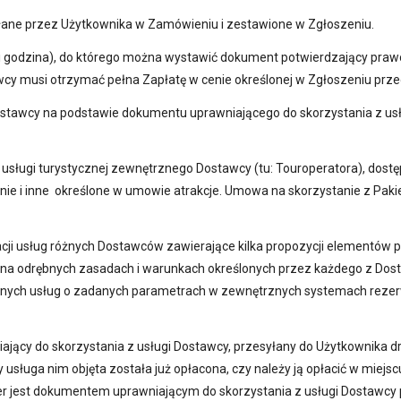
słane przez Użytkownika w Zamówieniu i zestawione w Zgłoszeniu.
 i godzina), do którego można wystawić dokument potwierdzający prawo
tawcy musi otrzymać pełna Zapłatę w cenie określonej w Zgłoszeniu p
Dostawcy na podstawie dokumentu uprawniającego do skorzystania z u
 usługi turystycznej zewnętrznego Dostawcy (tu: Touroperatora), dost
ie i inne określone w umowie atrakcje. Umowa na skorzystanie z Pakie
i usług różnych Dostawców zawierające kilka propozycji elementów po
na odrębnych zasadach i warunkach określonych przez każdego z Dos
żnych usług o zadanych parametrach w zewnętrznych systemach rezer
ający do skorzystania z usługi Dostawcy, przesyłany do Użytkownika d
sługa nim objęta została już opłacona, czy należy ją opłacić w miejscu 
er jest dokumentem uprawniającym do skorzystania z usługi Dostawcy