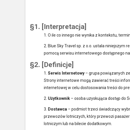
§1. [Interpretacja]
1. O ile co innego nie wynika z kontekstu, ter
2. Blue Sky Travel sp. z o.o. ustala niniejsz
pomocą serwisu internetowego dostępnego na s
§2. [Definicje]
1.
Serwis Internetowy
– grupa powiązanych ze 
Strony internetowe mogą zawierać treści infor
internetowej w celu dostosowania treści do pr
2.
Użytkownik
– osoba uzyskująca dostęp do Se
3.
Dostawca
– podmiot trzeci świadczący wybr
przewozów lotniczych, który przewozi pasażera lu
lotniczym lub na bilecie dodatkowym.