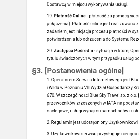
Dostawcą w miejscu wykonywania usługi.
19.
Płatność Online
- płatność za pomocą siec
połączenia). Płatność online jest realizowan
zadaniem jest inicjacja procesu płatności w sys
potwierdzenia lub odrzucenia do Systemu Reze
20.
Zastępca Pośredni
- sytuacja w której Op
tytułu świadczonych w tym przypadku usług pon
§3. [Postanowienia ogólne]
1. Operatorem Serwisu Internetowego jest Blue
i Wilda w Poznaniu VIII Wydział Gospodarczy
670. W szczególności Blue Sky Travel sp. z o.
przewoźników zrzeszonych w IATA na podstawi
noclegowe, usługi wynajmu samochodów i usług
2. Regulamin jest udostępniony Użytkownikowi
3. Użytkownikowi serwisu przysługuje nieogra