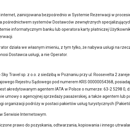
i internet, zainicjowana bezpośrednio w Systemie Rezerwacji w procesi
a za pośrednictwem systemów Dostawców zewnętrznych specjalizujących 
temie informatycznym banku lub operatora karty płatniczej Użytkownika, 
rwacji.
erator działa we własnym imieniu, z tym tylko, że nabywa usługi na rz
osi Dostawca usługi, a nie Operator.
 Sky Travel sp. z o.o. z siedzibą w Poznaniu przy ul. Roosevelta 2 z
 Krajowego Rejestru Sądowego pod numerem KRS 00000054368, posiadają
o. jest akredytowanym agentem IATA w Polsce o numerze: 63-2 5298 0, d
e umowy o agencyjnej sprzedaży pasażerskiej, a także agentem lub p
i organizacji podróży w postaci pakietów usług turystycznych (Pakiet
 w Serwisie Internetowym.
niczone prawo do pozyskania, odtwarzania, kopiowania i innego utrwal