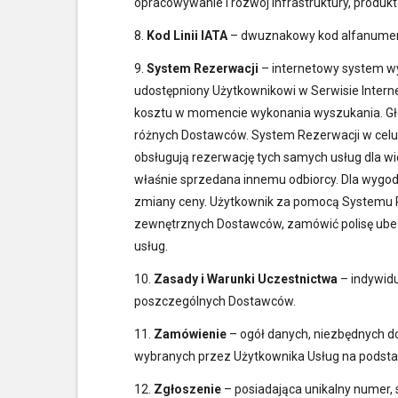
opracowywanie i rozwój infrastruktury, produ
8.
Kod Linii IATA
– dwuznakowy kod alfanumeryc
9.
System Rezerwacji
– internetowy system wy
udostępniony Użytkownikowi w Serwisie Inter
kosztu w momencie wykonania wyszukania. Gł
różnych Dostawców. System Rezerwacji w celu
obsługują rezerwację tych samych usług dla wi
właśnie sprzedana innemu odbiorcy. Dla wygod
zmiany ceny. Użytkownik za pomocą Systemu Re
zewnętrznych Dostawców, zamówić polisę ubez
usług.
10.
Zasady i Warunki Uczestnictwa
– indywid
poszczególnych Dostawców.
11.
Zamówienie
– ogół danych, niezbędnych d
wybranych przez Użytkownika Usług na podsta
12.
Zgłoszenie
– posiadająca unikalny numer