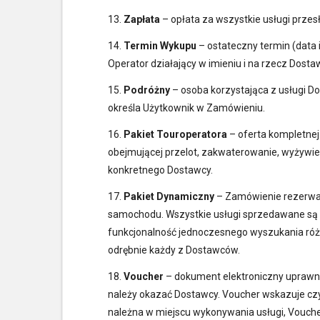
13.
Zapłata
– opłata za wszystkie usługi prze
14.
Termin Wykupu
– ostateczny termin (data
Operator działający w imieniu i na rzecz Dos
15.
Podróżny
– osoba korzystająca z usługi 
określa Użytkownik w Zamówieniu.
16.
Pakiet Touroperatora
– oferta kompletnej
obejmującej przelot, zakwaterowanie, wyżywien
konkretnego Dostawcy.
17.
Pakiet Dynamiczny
– Zamówienie rezerwacj
samochodu. Wszystkie usługi sprzedawane są 
funkcjonalność jednoczesnego wyszukania ró
odrębnie każdy z Dostawców.
18.
Voucher
– dokument elektroniczny uprawni
należy okazać Dostawcy. Voucher wskazuje czy u
należna w miejscu wykonywania usługi, Vouch