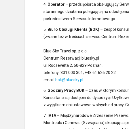
4.
Operator
– przedsiębiorca obsługujący Ser
starannego działania polegającą na udostępn
pośrednictwem Serwisu Internetowego.
5.
Biuro Obsługi Klienta (BOK)
– zespół konsu
(zwane też w treściach serwisu Centrum Rezerw
Blue Sky Travel sp. z o.o.
Centrum Rezerwacji bluesky.pl
ul. Roosevelta 2, 60-829 Poznań,
telefony: 801 000 301, +48 61 626 20 22
email:
bok@bluesky.pl
6.
Godziny Pracy BOK
– Czas w którym konsul
Konsultanci są dostępni do dyspozycji Użytkown
z wyjątkiem dni ustawowo wolnych od pracy. G
7.
IATA
– Międzynarodowe Zrzeszenie Przewoźni
Montrealu i Genewie (Szwajcaria) skupiająca p