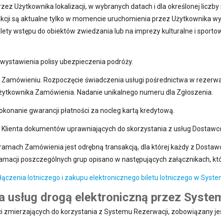
zez Użytkownika lokalizacji, w wybranych datach i dla określonej licz
trakcji są aktualne tylko w momencie uruchomienia przez Użytkownika 
ety wstępu do obiektów zwiedzania lub na imprezy kulturalne i sportow
 wystawienia polisy ubezpieczenia podróży.
m Zamówieniu. Rozpoczęcie świadczenia usługi pośrednictwa w rezerwa
żytkownika Zamówienia. Nadanie unikalnego numeru dla Zgłoszenia.
konanie gwarancji płatności za nocleg kartą kredytową.
gi Klienta dokumentów uprawniających do skorzystania z usług Dostaw
j ramach Zamówienia jest odrębną transakcją, dla której każdy z Dosta
lamacji poszczególnych grup opisano w następujących załącznikach, kt
ołączenia lotniczego i zakupu elektronicznego biletu lotniczego w Syst
a usług drogą elektroniczną przez Syste
ci zmierzających do korzystania z Systemu Rezerwacji, zobowiązany je