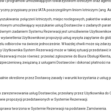
któw i programów umożliwiających towarzystwom lotniczym oraz agento
zny przypisany przez IATA poszczególnym liniom lotniczym (ang. Airl
szukiwania: połączeń lotniczych, miejsc noclegowych, pakietów wakacy
netowym umożliwiający wyszukanie usług Dostawców o zadanych parame
ównym zadaniem Systemu Rezerwacji jest umożliwienie Użytkownikowi
 wyświetlenia Użytkownikowi propozycji usług wysyła zapytanie do gl
elu odbiorców na świecie jednocześnie. W każdej chwili może się zdarz
y Użytkownika System Rezerwacji może w takiej sytuacji przedstawić i
zerwacji może również: przesłać zgłoszenie do Biura Obsługi Klienta
pieczeniową związaną z usługami Dostawców i dokonać płatności na p
ualnie określone przez Dostawcę zasady i warunki korzystania z usług
o zarezerwowania usług Dostawców, przesłany przez Użytkownika do O
wie propozycji przedstawionych w Systemie Rezerwacji.
, sprawa tworzona w Systemie Rezerwacji na podstawie Zamówienia.