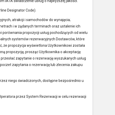
m IATA świadczenie usług o najwyższej jakości.
ine Designator Code).
jnych, atrakcji i samochodów do wynajęcia;
trach i w żądanych terminach oraz ustalenie ich
 porównania propozycji usług pochodzących od wielu
obalnych systemów rezerwacyjnych Dostawców, które
yć, że propozycja wyświetlona Użytkownikowi została
nną propozycję, prosząc Użytkownika o akceptację
, przesłać zapytanie o rezerwację wyszukanych usług
oczet zapytania o rezerwację lub zlecenia zakupu
 przez niego świadczonych, dostępne bezpośrednio u
peratora przez System Rezerwacji w celu rezerwacji