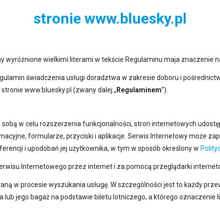
stronie www.bluesky.pl
miny wyróżnione wielkimi literami w tekście Regulaminu maja znaczenie n
ym regulamin świadczenia usługi doradztwa w zakresie doboru i pośredn
tronie www.bluesky.pl (zwany dalej „
Regulaminem
”).
sobą w celu rozszerzenia funkcjonalności, stron internetowych udostę
macyjne, formularze, przyciski i aplikacje. Serwis Internetowy może 
eferencji i upodobań jej użytkownika, w tym w sposób określony w
Polity
rwisu Internetowego przez internet i za pomocą przeglądarki internet
aną w procesie wyszukania usługę. W szczególności jest to każdy prz
b jego bagaż na podstawie biletu lotniczego, a którego oznaczenie linii 