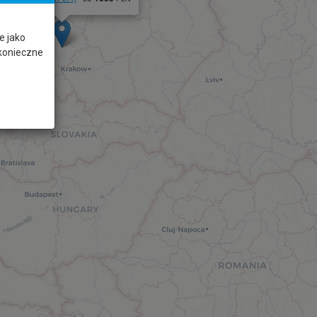
s
e jako
 konieczne