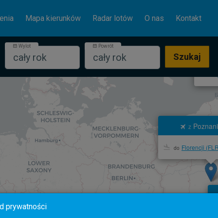
enia
Mapa kierunków
Radar lotów
O nas
Kontakt
Wylot
Powrót
cały rok
cały rok
Szukaj
do
Poznani
z
Florencji (FL
do
d prywatności