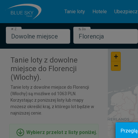
Tanie loty
Hotele
Ubezpiecz
Z
Do
+
Tanie loty z dowolne
−
miejsce do Florencji
(Wlochy).
Tanie loty z dowolne miejsce do Florencji
(Wlochy) są możliwe od 1063
PLN
.
Korzystając z poniższej listy lub mapy
możesz określić kraj, z którego lot będzie w
najniższej cenie.
Przeglą
Wybierz przelot z listy poniżej.