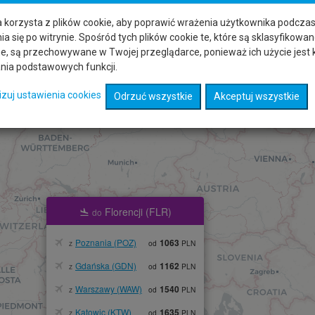
a korzysta z plików cookie, aby poprawić wrażenia użytkownika podcza
a się po witrynie. Spośród tych plików cookie te, które są sklasyfikowan
e, są przechowywane w Twojej przeglądarce, ponieważ ich użycie jest
ania podstawowych funkcji.
izuj ustawienia cookies
Odrzuć wszystkie
Akceptuj wszystkie
Florencji (FLR)
do
Poznania (POZ)
1063
z
od
PLN
Gdańska (GDN)
1162
z
od
PLN
Warszawy (WAW)
1540
z
od
PLN
Katowic (KTW)
1635
z
od
PLN