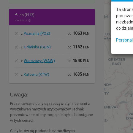
Ta stron
(FLR)
do
poruszani
Florencja
niezbędn
do dział
1063
Poznania (POZ)
od
PLN
z
Personal
1162
Gdańska (GDN)
od
PLN
z
1540
Warszawy (WAW)
od
PLN
z
1635
Katowic (KTW)
od
PLN
z
Uwaga!
Prezentowane ceny są rzeczywistymi cenami z
wyszukiwań naszych użytkowników, jednak
prezentowane oferty mogą nie być już dostępne
w tych cenach.
Ceny lotów są podane bez możliwych