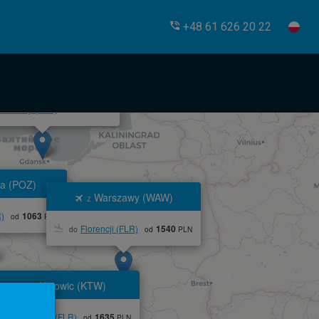
+48 61 626 20 22
Gdańska (GDN)
z
Florencji (FLR)
1162
od
PLN
a (POZ)
Warszawy (WAW)
z
R)
1063
od
PLN
Florencji (FLR)
1540
do
od
PLN
Katowic (KTW)
z
Florencji (FLR)
1635
do
od
PLN