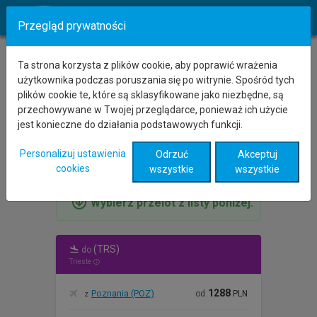
Przegląd prywatności
Tanie loty z dowolne miejsce
Ta strona korzysta z plików cookie, aby poprawić wrażenia
do Triestu (Wlochy).
użytkownika podczas poruszania się po witrynie. Spośród tych
plików cookie te, które są sklasyfikowane jako niezbędne, są
Tanie loty z dowolne miejsce do Triestu
przechowywane w Twojej przeglądarce, ponieważ ich użycie
(Wlochy) są możliwe od 1288
PLN
.
jest konieczne do działania podstawowych funkcji.
Korzystając z poniższej listy lub mapy
możesz określić kraj, z którego lot będzie w
Personalizuj ustawienia
Odrzuć
Akceptuj
najniższej cenie.
cookies
wszystkie
wszystkie
Wybierz przelot z listy poniżej.
(TRS)
do
Trieste
1288
Poznania (POZ)
od
PLN
z