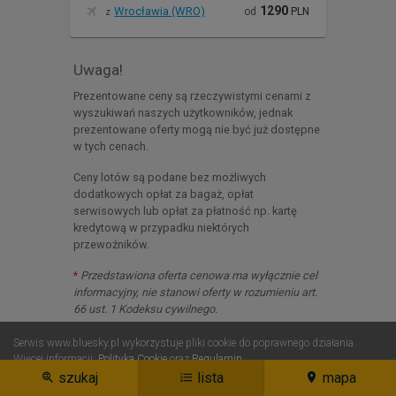
1290
Wrocławia (WRO)
od
PLN
z
Uwaga!
Prezentowane ceny są rzeczywistymi cenami z
wyszukiwań naszych użytkowników, jednak
prezentowane oferty mogą nie być już dostępne
w tych cenach.
Ceny lotów są podane bez możliwych
dodatkowych opłat za bagaż, opłat
serwisowych lub opłat za płatność np. kartę
kredytową w przypadku niektórych
przewoźników.
*
Przedstawiona oferta cenowa ma wyłącznie cel
informacyjny, nie stanowi oferty w rozumieniu art.
66 ust. 1 Kodeksu cywilnego.
Serwis www.bluesky.pl wykorzystuje pliki cookie do poprawnego działania.
Więcej informacji:
Polityka Cookie
oraz
Regulamin
.
Szczegóły i ustawienia plików cookie
szukaj
lista
mapa