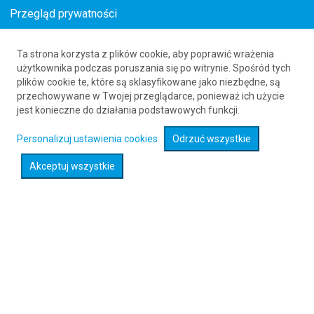
Przegląd prywatności
Ta strona korzysta z plików cookie, aby poprawić wrażenia
Tanie loty do Węgier
użytkownika podczas poruszania się po witrynie. Spośród tych
plików cookie te, które są sklasyfikowane jako niezbędne, są
już od 158
PLN
przechowywane w Twojej przeglądarce, ponieważ ich użycie
jest konieczne do działania podstawowych funkcji.
Rozwiń wyszukiwarkę
Personalizuj ustawienia cookies
Odrzuć wszystkie
Akceptuj wszystkie
Sprawdź promocje na loty :