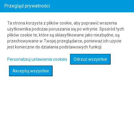
Przegląd prywatności
Ta strona korzysta z plików cookie, aby poprawić wrażenia
Tanie loty do Algierii
użytkownika podczas poruszania się po witrynie. Spośród tych
plików cookie te, które są sklasyfikowane jako niezbędne, są
już od 1421
PLN
przechowywane w Twojej przeglądarce, ponieważ ich użycie
jest konieczne do działania podstawowych funkcji.
Rozwiń wyszukiwarkę
Personalizuj ustawienia cookies
Odrzuć wszystkie
Akceptuj wszystkie
Sprawdź promocje na loty :