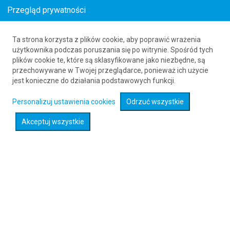
Przegląd prywatności
Ta strona korzysta z plików cookie, aby poprawić wrażenia
Tanie loty do Bechar
użytkownika podczas poruszania się po witrynie. Spośród tych
plików cookie te, które są sklasyfikowane jako niezbędne, są
61 626 20 20
przechowywane w Twojej przeglądarce, ponieważ ich użycie
jest konieczne do działania podstawowych funkcji.
Rozwiń wyszukiwarkę
Personalizuj ustawienia cookies
Odrzuć wszystkie
Akceptuj wszystkie
Sprawdź promocje na loty :