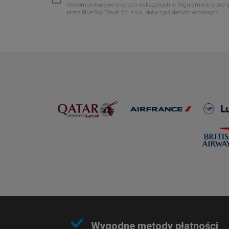
telekomunikacyjne w celach wskazanych w Regulaminie przed 
przez Blue Sky Travel Sp. z o.o., dotyczącą danych osobowych.
Wygodne metody płatności