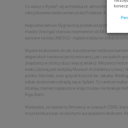
niezbęd
koniecz
Co wiesz o Rydze? Jej architekturze, atmosferze starego m
zdecydowanie niedoceniani przez Polaków. A tymczasem st
Per
Niepowtarzalność Rygi tworzą przede wszystkim secesyjne k
miasto (Vecriga) stanowi niezmiennie od XIII wieku prawd
wpisane na listę UNESCO - nigdzie indziej nie zobaczysz
Wąskie brukowane uliczki, kunsztownie rzeźbione kamie
eleganckich restauracjach(restorans), jak i swojskich g
znajdziesz w stolicy dużo więcej atrakcji. Miłośnicy his
wieku (dzisiaj jest siedzibą Muzeum Architektury Łotwy).
punktu Starówki, oraz gotycki kościół św. Jakuba. Według
sztuki doskonale odnajdą się w Spīķeri. To centrum kul
działają również najlepsze w kraju muzea i nie brakuje fes
Riga Staro.
Wiedziałeś, że radzieccy filmowcy, w czasach ZSRR, kręci
może konkurować ze słynnymi europejskimi stolicami. Kto 