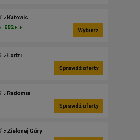
Katowic
z
982
od
PLN
Wybierz
Łodzi
z
Sprawdź oferty
Radomia
z
Sprawdź oferty
Zielonej Góry
z