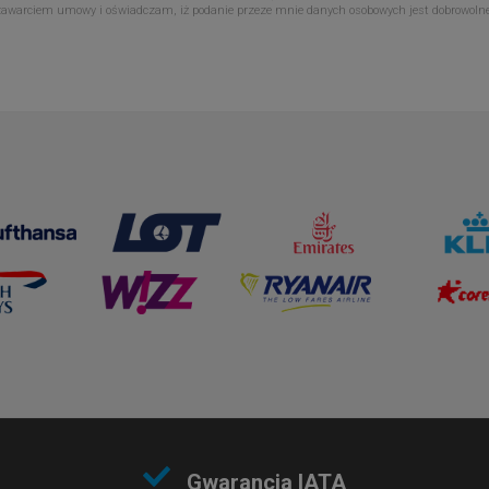
zawarciem umowy i oświadczam, iż podanie przeze mnie danych osobowych jest dobrowoln
Gwarancja IATA