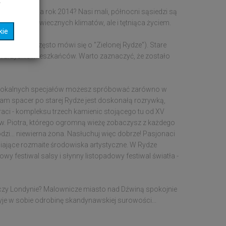
t
icy Kultury na rok 2014? Nasi mali, północni sąsiedzi są
w, średniowiecznych klimatów, ale i tętniąca życiem.
kie
i, skwery (często mówi się o "Zielonej Rydze"). Stare
 towarzyskie mieszkańców. Warto zaznaczyć, że zostało
go. Lokalnych specjałów możesz spróbować zarówno w
sam spacer po starej Rydze jest doskonałą rozrywką,
raci - kompleksu trzech kamienic stojącego tu od XV
ł św. Piotra, którego ogromną wieżę zobaczysz z każdego
dzi... niewierna żona. Nasłuchuj więc dobrze! Pasjonaci
piające rozmaite środowiska artystyczne. W Rydze
owy festiwal salsy i słynny listopadowy festiwal światła -
żu czy Londynie? Malownicze miasto nad Dźwiną spokojnie
ryje w sobie odrobinę skandynawskiej surowości...