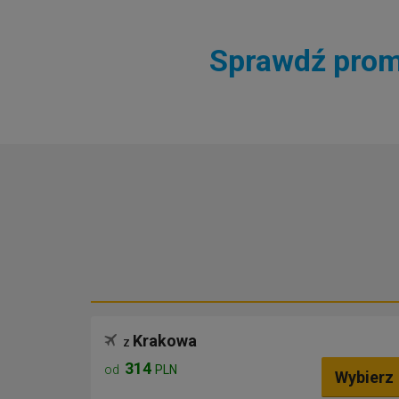
Sprawdź promo
Krakowa
z
314
od
PLN
Wybierz