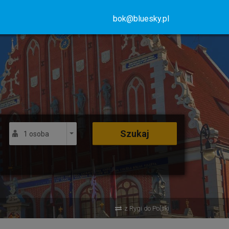
bok@bluesky.pl
Szukaj
1 osoba
z Rygi do Polski