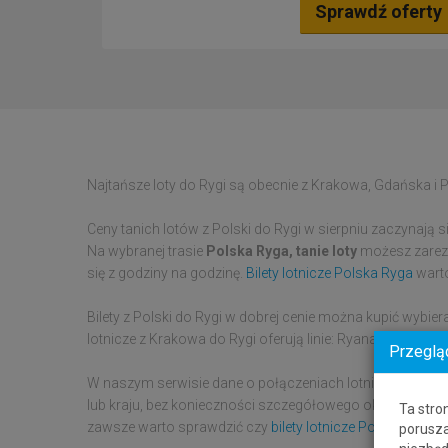
Sprawdź oferty
Najtańsze loty do Rygi są obecnie z Krakowa, Gdańska i 
Ceny tanich lotów z Polski do Rygi w sierpniu zaczynają s
Na wybranej trasie
Polska Ryga, tanie loty
możesz zarezer
się z godziny na godzinę.
Bilety lotnicze Polska Ryga
warto
Bilety z Polski do Rygi w dobrej cenie można kupić wybiera
lotnicze z Krakowa do Rygi oferują linie: Ryanair.
Przeglą
W naszym serwisie dane o połączeniach lotniczych zbier
lub kraju, bez konieczności szczegółowego określania lotn
Ta stro
zawsze warto sprawdzić czy
bilety lotnicze Polska Łotwa
porusza