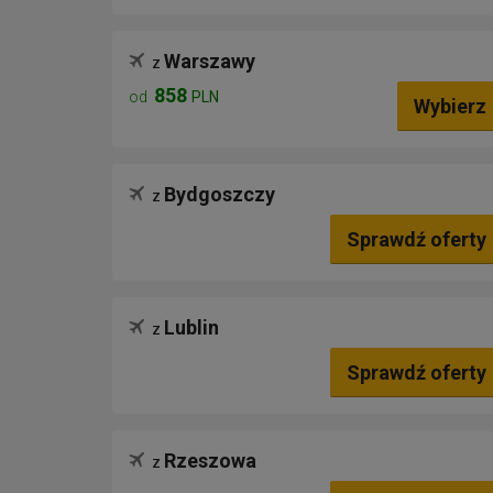
Warszawy
z
858
od
PLN
Wybierz
Bydgoszczy
z
Sprawdź oferty
Lublin
z
Sprawdź oferty
Rzeszowa
z