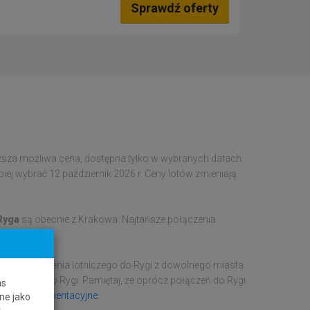
Sprawdź oferty
iższa możliwa cena, dostępna tylko w wybranych datach.
iej wybrać 12 październik 2026 r. Ceny lotów zmieniają
 Ryga
są obecnie z Krakowa. Najtańsze połączenia
anie połączenia lotniczego do Rygi z dowolnego miasta
ów z Polski do Rygi. Pamiętaj, że oprócz połączeń do Rygi
as
ne ceny są
orientacyjne
.
ne jako