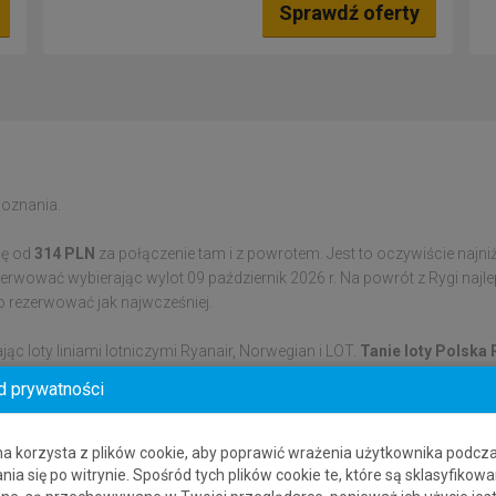
Sprawdź oferty
Poznania.
ię od
314 PLN
za połączenie tam i z powrotem. Jest to oczywiście najn
wować wybierając wylot 09 październik 2026 r. Na powrót z Rygi najlep
 rezerwować jak najwcześniej.
jąc loty liniami lotniczymi Ryanair, Norwegian i LOT.
Tanie loty Polska
d prywatności
ane są z wielu różnych systemów rezerwacyjnych. Umożliwia to wyszuk
iska wylotu i przylotu. Bluesky.pl to najlepsza wyszukiwarka tanich lot
na korzysta z plików cookie, aby poprawić wrażenia użytkownika podcz
nie będą tańsze, gdy wybierzesz inne lotnisko docelowe niż Ryga. Poda
nia się po witrynie. Spośród tych plików cookie te, które są sklasyfikowa