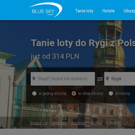
Tanie loty
Hotele
Ubezp
Tanie loty do Rygi z Pol
już od 314
PLN
w jedną stronę
w obie strony
złożony
bluesky.pl
tanie loty
do Łotwa
do Rygi
z Polski