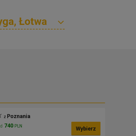
Poznania
z
740
od
PLN
Wybierz