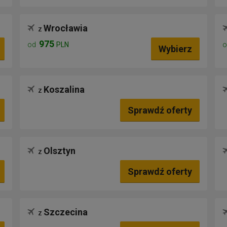
Wrocławia
z
975
od
PLN
Wybierz
Koszalina
z
Sprawdź oferty
Olsztyn
z
Sprawdź oferty
Szczecina
z