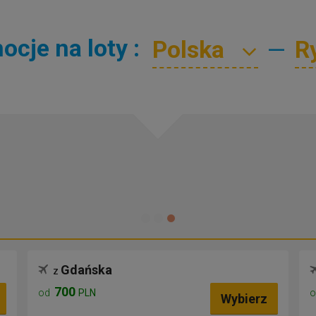
cje na loty :
—
Gdańska
z
700
od
PLN
Wybierz