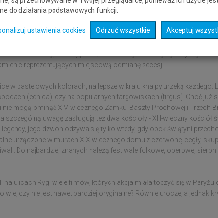
ne, są przechowywane w Twojej przeglądarce, ponieważ ich użycie jes
ne do działania podstawowych funkcji.
iasta? Co takiego w sobie kryje, że zasłużyła na miano Europejskiej Stol
olica Łotwy to prawdziwa nadbałtycka perełka, pełna uroczych zakątkó
sonalizuj ustawienia cookies
Odrzuć wszystkie
Akceptuj wszyst
amienice, liczne średniowieczne zabytki i mnóstwo zieleni - parki, lask
ziwe serce stolicy, skupiając dziś niemal cały ruch turystyczny i życie
 kamienic reprezentujących miejscową odmianę secesji!
nice w pastelowych kolorach, najlepsze w kraju knajpy urzeką każde
ospodach (ednica), czy na popularnych targowiskach (tirgus). Choć już 
torii nie mogą ominąć XIV-wiecznego Zamku, Baszty Prochowej i Trzech B
 Na szczególną uwagę zasługują też dwa kościoły - XIII-wieczny kośció
 legendy, jego dzwon odzywa się tylko wtedy, gdy obok świątyni przecho
turalne urządzone w murach XIX-wiecznego domu z czerwonej cegły, sku
tiwali. Do najbardziej znanych należą festiwale folkowe, operowe, sierpni
li na ulicach Rygi wiele filmów, których akcja miała toczyć się w Pary
wie, czy nie jest nawet bardziej oryginalne? Równie urocze, a jednak k