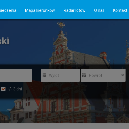
ieczenia
Mapa kierunków
Radar lotów
O nas
Kontakt
ski
Wylot
Powrót
+/-
3
dni