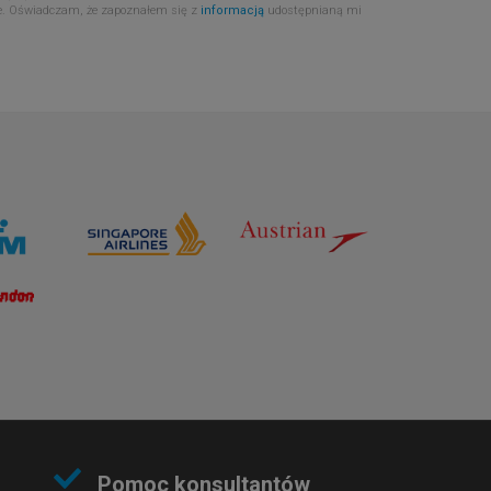
e. Oświadczam, że zapoznałem się z
informacją
udostępnianą mi
Pomoc konsultantów