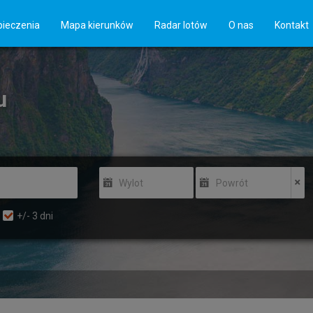
ieczenia
Mapa kierunków
Radar lotów
O nas
Kontakt
u
Wylot
Powrót
+/-
3
dni