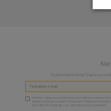
Nie
Szukasz tanich lotów? Zapisz się na ale
Wyrażam zgodę na przetwarzanie moich danych osobowych przez 
telekomunikacyjne w celach wskazanych w Regulaminie przed 
przez Blue Sky Travel Sp. z o.o., dotyczącą danych osobowych.