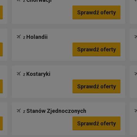
z
Sprawdź oferty
Holandii
z
Sprawdź oferty
Kostaryki
z
Sprawdź oferty
Stanów Zjednoczonych
z
Sprawdź oferty