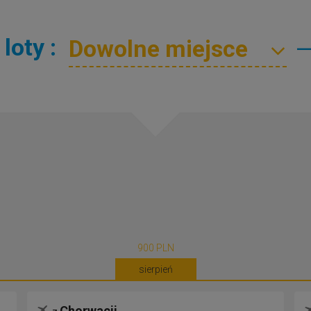
loty :
900 PLN
sierpień
Chorwacji