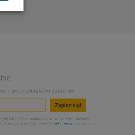
bie.
nie, gdy pojawi się lot w niższej cenie!
 (UE) 2016/679 oraz ustawy z dnia 16 lipca 2004 roku Prawo
e. Oświadczam, że zapoznałem się z
informacją
udostępnianą mi