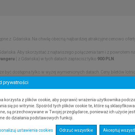
ne z: Gdańska. Na chwilę obecną najbardziej atrakcyjne cenowo oferty d
Gdańska. Aby skorzystać z najtańszego połączenia tam i z powrotem na
avangeru
( z Gdańska) w tych datach zapłacisz tylko
900 PLN
.
że być dostępna tylko w wyżej wymienionych datach. Ceny biletów lotni
y do Stavangeru
z Gdańska oferują obecnie linie lotnicze: Wizz Air. Pa
d prywatności
i.
ru. Dane o połączeniach lotniczych zbierane z wielu różnych systemów
na korzysta z plików cookie, aby poprawić wrażenia użytkownika podcz
sta lub kraju, bez konieczności przechodzenia na stronę innego dosta
nia się po witrynie. Spośród tych plików cookie te, które są sklasyfikowa
ne, są przechowywane w Twojej przeglądarce, ponieważ ich użycie jes
ne do działania podstawowych funkcji.
sonalizuj ustawienia cookies
Odrzuć wszystkie
Akceptuj wszyst