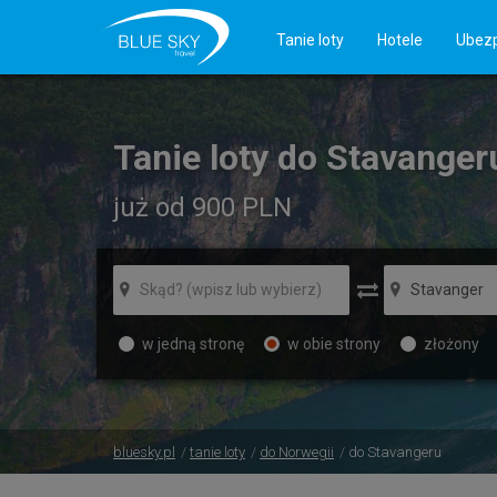
Tanie loty
Hotele
Ubezp
Tanie loty do Stavanger
już od 900
PLN
w jedną stronę
w obie strony
złożony
bluesky.pl
tanie loty
do Norwegii
do Stavangeru