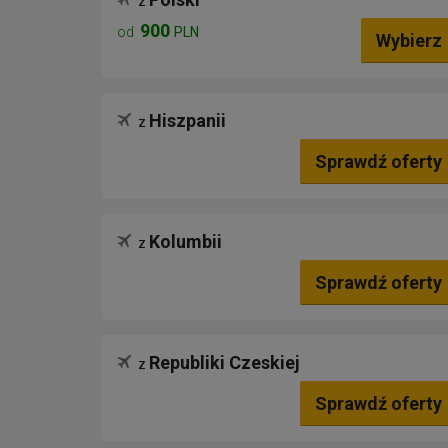
z
900
od
PLN
Wybierz
Hiszpanii
z
Sprawdź oferty
Kolumbii
z
Sprawdź oferty
Republiki Czeskiej
z
Sprawdź oferty