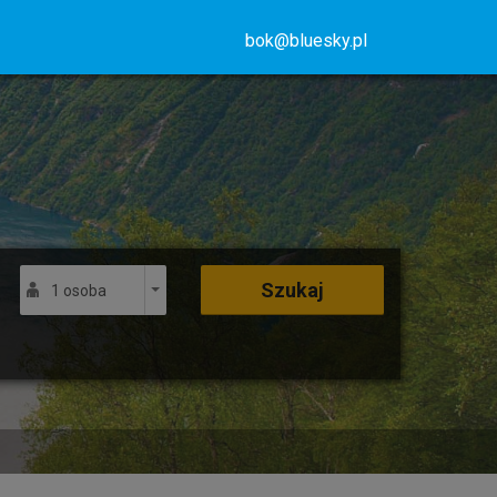
bok@bluesky.pl
Szukaj
1 osoba