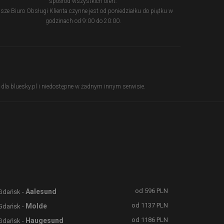
spośród wszystkich ofert.
sze Biuro Obsługi Klienta czynne jest od poniedziałku do piątku w
godzinach od 9:00 do 20:00.
ie dla bluesky.pl i niedostępne w żadnym innym serwisie.
od
596
PLN
Aalesund
Gdańsk -
od
1137
PLN
Molde
Gdańsk -
od
1186
PLN
Haugesund
Gdańsk -