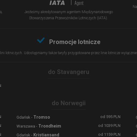
Na
ą,
Jesteśmy akredytowanym agentem Międzynarodowego
Stowarzyszenia Przewoźników Lotniczych (IATA).
Promocje lotnicze
 lini lotniczych. Udostępniamy także taryfy przygotowane przez linie lotnicze wyłączn
do Stavangeru
N
do Norwegii
N
od
595
PLN
Tromso
Gdańsk -
N
od
1039
PLN
Trondheim
Warszawa -
N
od
1159
PLN
Kristiansand
Gdańsk -