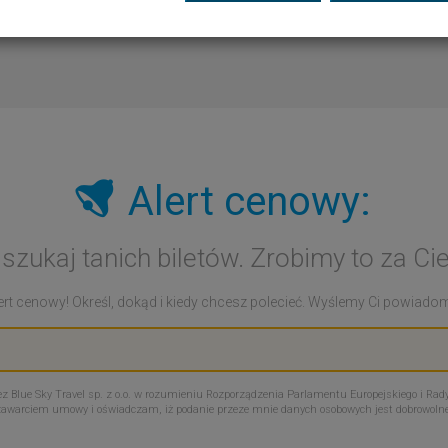
Alert cenowy:
 szukaj tanich biletów. Zrobimy to za Cie
rt cenowy! Określ, dokąd i kiedy chcesz polecieć. Wyślemy Ci powiadomie
Blue Sky Travel sp. z o.o. w rozumieniu Rozporządzenia Parlamentu Europejskiego i Rady
zawarciem umowy i oświadczam, iż podanie przeze mnie danych osobowych jest dobrowoln