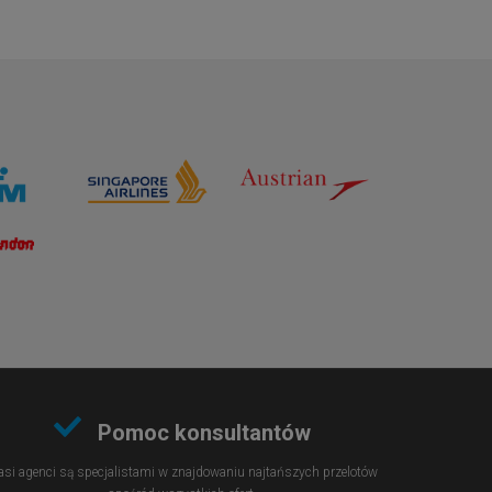
Pomoc konsultantów
si agenci są specjalistami w znajdowaniu najtańszych przelotów