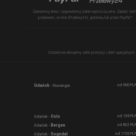
Zarezerwuj teraz i zagwarantuj sobie najniższą cenę. Zapłać: kart
przelewem, on-line (Przelewy24), gotówką lub przez PayPal™.
Codziennie oferujemy setki promocji i ofert specjalnych
od
900
PL
Gdańsk
- Stavanger
od
139
PL
Oslo
Gdańsk -
od
822
PL
Bergen
Gdańsk -
od
1155
PL
Sogndal
Gdańsk -