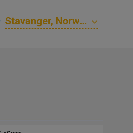
—
Grecji