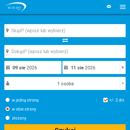
09 sie
2026
11 sie
2026
1 osoba
w jedną stronę
+/-
2
dni
w obie strony
złożony