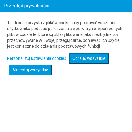
Przegląd prywatności
Ta strona korzysta z plików cookie, aby poprawić wrażenia
Tanie loty z Polski
użytkownika podczas poruszania się po witrynie. Spośród tych
plików cookie te, które są sklasyfikowane jako niezbędne, są
już od 118
PLN
przechowywane w Twojej przeglądarce, ponieważ ich użycie
jest konieczne do działania podstawowych funkcji.
Rozwiń wyszukiwarkę
Personalizuj ustawienia cookies
Odrzuć wszystkie
Akceptuj wszystkie
Sprawdź promocje na loty :