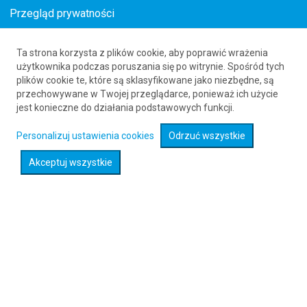
Przegląd prywatności
Ta strona korzysta z plików cookie, aby poprawić wrażenia
Bilety lotnicze z Polski do Nigerii
użytkownika podczas poruszania się po witrynie. Spośród tych
plików cookie te, które są sklasyfikowane jako niezbędne, są
_s-_month_year_seo_-s_
_s-
przechowywane w Twojej przeglądarce, ponieważ ich użycie
_month_year_seo_to_-s_
61 626 20 20
jest konieczne do działania podstawowych funkcji.
Personalizuj ustawienia cookies
Odrzuć wszystkie
Rozwiń wyszukiwarkę
Akceptuj wszystkie
Sprawdź promocje na loty :