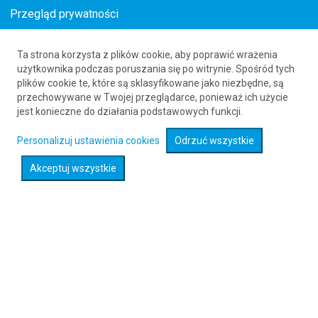
Przegląd prywatności
Ta strona korzysta z plików cookie, aby poprawić wrażenia
Loty z Campbeltown (CAL) do Bolonii (BLQ)
użytkownika podczas poruszania się po witrynie. Spośród tych
plików cookie te, które są sklasyfikowane jako niezbędne, są
61 626 20 20
przechowywane w Twojej przeglądarce, ponieważ ich użycie
jest konieczne do działania podstawowych funkcji.
Rozwiń wyszukiwarkę
Personalizuj ustawienia cookies
Odrzuć wszystkie
Akceptuj wszystkie
Sprawdź promocje na loty :