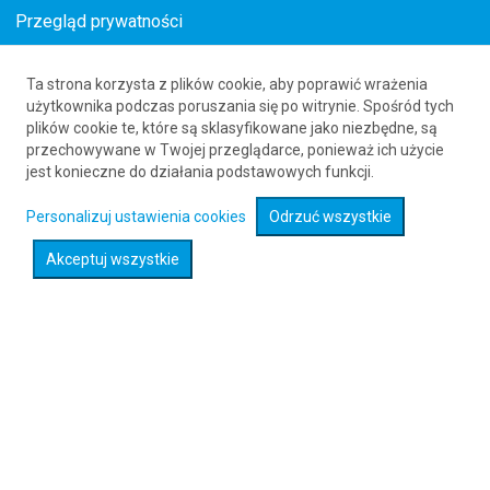
Przegląd prywatności
Ta strona korzysta z plików cookie, aby poprawić wrażenia
Loty z Maastricht (MST) do Łodzi (LCJ)
użytkownika podczas poruszania się po witrynie. Spośród tych
plików cookie te, które są sklasyfikowane jako niezbędne, są
61 626 20 20
przechowywane w Twojej przeglądarce, ponieważ ich użycie
jest konieczne do działania podstawowych funkcji.
Rozwiń wyszukiwarkę
Personalizuj ustawienia cookies
Odrzuć wszystkie
Akceptuj wszystkie
Sprawdź promocje na loty :