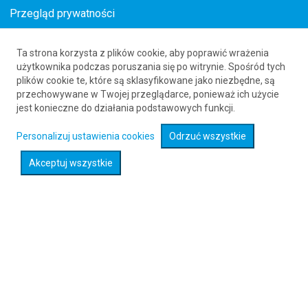
Przegląd prywatności
Ta strona korzysta z plików cookie, aby poprawić wrażenia
Loty z Pietermari (PZB) do Wedjh (EJH)
użytkownika podczas poruszania się po witrynie. Spośród tych
plików cookie te, które są sklasyfikowane jako niezbędne, są
61 626 20 20
przechowywane w Twojej przeglądarce, ponieważ ich użycie
jest konieczne do działania podstawowych funkcji.
Rozwiń wyszukiwarkę
Personalizuj ustawienia cookies
Odrzuć wszystkie
Akceptuj wszystkie
Sprawdź promocje na loty :