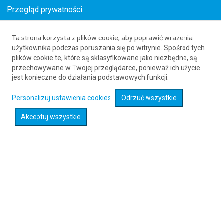
Przegląd prywatności
Ta strona korzysta z plików cookie, aby poprawić wrażenia
Tanie loty do Niemiec z Dammamu
użytkownika podczas poruszania się po witrynie. Spośród tych
plików cookie te, które są sklasyfikowane jako niezbędne, są
61 626 20 20
przechowywane w Twojej przeglądarce, ponieważ ich użycie
jest konieczne do działania podstawowych funkcji.
Rozwiń wyszukiwarkę
Personalizuj ustawienia cookies
Odrzuć wszystkie
Akceptuj wszystkie
Sprawdź promocje na loty :