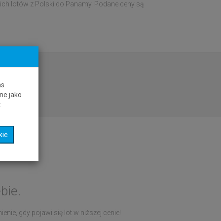
anich lotów z Polski do Panamy. Podane ceny są
as
ne jako
t
kie
bie.
nie, gdy pojawi się lot w niższej cenie!