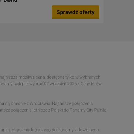
Sprawdź oferty
e najniższa możliwa cena, dostępna tylko w wybranych
namy najlepiej wybrać 02 wrzesień 2026 r. Ceny lotów
ma
są obecnie z Wrocławia. Najtańsze połączenia
ańsze połączenia lotnicze z Polski do Panamy City Paitilla
ukanie połączenia lotniczego do Panamy z dowolnego