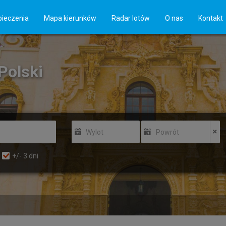
ieczenia
Mapa kierunków
Radar lotów
O nas
Kontakt
Polski
Wylot
Powrót
+/-
3
dni