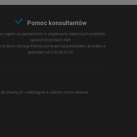
Pomoc konsultantów
si agenci są specjalistami w znajdowaniu najtańszych przelotów
spośród wszystkich ofert.
sze Biuro Obsługi Klienta czynne jest od poniedziałku do piątku w
godzinach od 9:00 do 20:00.
ie dla bluesky.pl i niedostępne w żadnym innym serwisie.