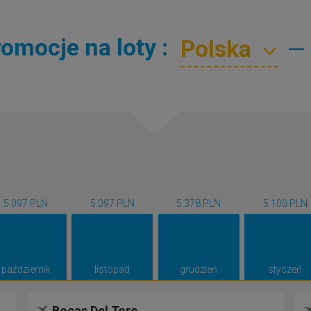
omocje na loty :
—
5 097 PLN
5 097 PLN
5 378 PLN
5 100 PLN
październik
listopad
grudzień
styczeń
Bocas Del Toro