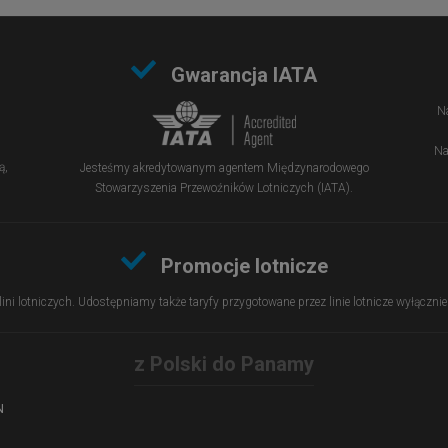
Gwarancja IATA
Na
Na
ą,
Jesteśmy akredytowanym agentem Międzynarodowego
Stowarzyszenia Przewoźników Lotniczych (IATA).
Promocje lotnicze
 lini lotniczych. Udostępniamy także taryfy przygotowane przez linie lotnicze wyłączn
z Polski do Panamy
N