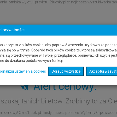
nia lotniska wylotu i przylotu. Bluesky.pl to najlepsza wyszukiwarka t
d prywatności
na korzysta z plików cookie, aby poprawić wrażenia użytkownika podcz
nia się po witrynie. Spośród tych plików cookie te, które są sklasyfikowa
ne, są przechowywane w Twojej przeglądarce, ponieważ ich użycie jes
ne do działania podstawowych funkcji.
sonalizuj ustawienia cookies
Odrzuć wszystkie
Akceptuj wszyst
Alert cenowy:
 szukaj tanich biletów. Zrobimy to za Cie
rt cenowy! Określ, dokąd i kiedy chcesz polecieć. Wyślemy Ci powiadomie