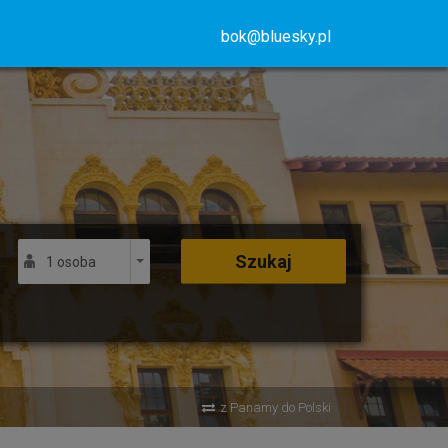
bok@bluesky.pl
Szukaj
1 osoba
z Panamy do Polski