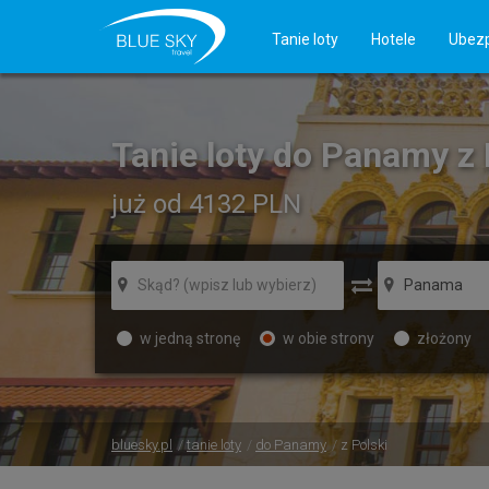
Tanie loty
Hotele
Ubezp
Tanie loty do Panamy z 
już od 4132
PLN
w jedną stronę
w obie strony
złożony
bluesky.pl
tanie loty
do Panamy
z Polski