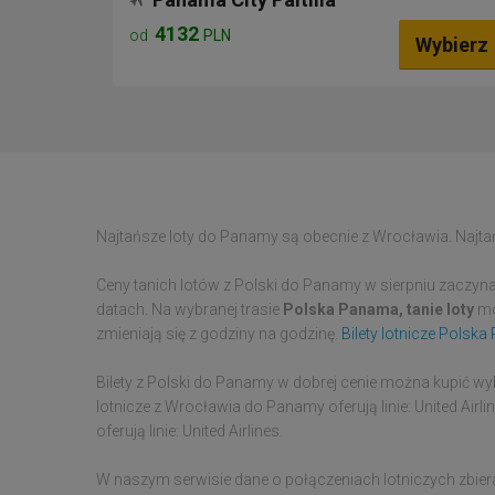
4132
od
PLN
Wybierz
Najtańsze loty do Panamy są obecnie z Wrocławia. Najtańs
Ceny tanich lotów z Polski do Panamy w sierpniu zaczyna
datach. Na wybranej trasie
Polska Panama, tanie loty
mo
zmieniają się z godziny na godzinę.
Bilety lotnicze Polsk
Bilety z Polski do Panamy w dobrej cenie można kupić wybie
lotnicze z Wrocławia do Panamy oferują linie: United Airli
oferują linie: United Airlines.
W naszym serwisie dane o połączeniach lotniczych zbie