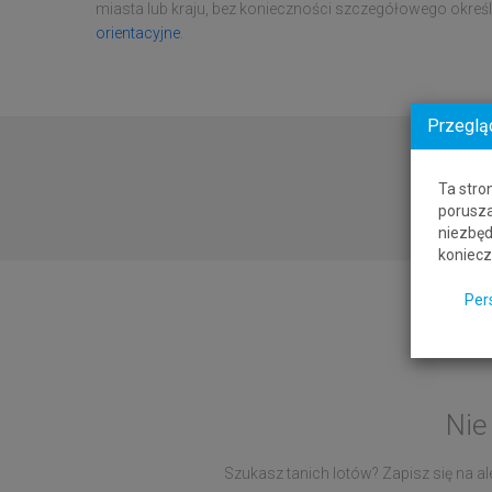
miasta lub kraju, bez konieczności szczegółowego określa
orientacyjne
.
Przeglą
Ta stro
porusza
niezbęd
koniecz
Per
Nie
Szukasz tanich lotów? Zapisz się na ale