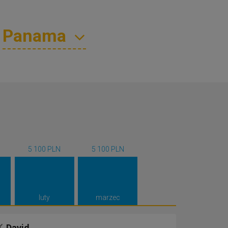
5 100 PLN
5 100 PLN
luty
marzec
David