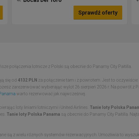
Sprawdź oferty
ze połączenia lotnicze z Polski są obecnie do Panamy City Paitilla.
ją się od
4132 PLN
za połączenie tam i z powrotem. Jest to oczywiści
żesz zarezerwować wybierając wylot 26 sierpień 2026 r. Na powrót z Pa
a Panama
warto rezerwować jak najwcześniej.
rając loty liniami lotniczymi i United Airlines.
Tanie loty Polska Pana
nes.
Tanie loty Polska Panama
są obecnie do Panamy City Paitilla. Najt
rane są z wielu różnych systemów rezerwacyjnych. Umożliwia to wysz