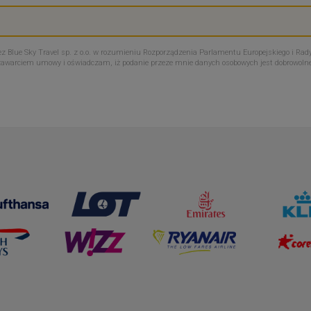
Blue Sky Travel sp. z o.o. w rozumieniu Rozporządzenia Parlamentu Europejskiego i Rady
zawarciem umowy i oświadczam, iż podanie przeze mnie danych osobowych jest dobrowoln