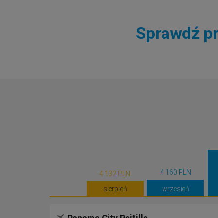
Sprawdź pr
4 160 PLN
4 132 PLN
sierpień
wrzesień
Panama City Paitilla