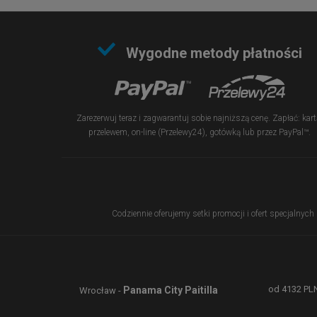
Wygodne metody płatności
Zarezerwuj teraz i zagwarantuj sobie najniższą cenę. Zapłać: kart
przelewem, on-line (Przelewy24), gotówką lub przez PayPal™.
Codziennie oferujemy setki promocji i ofert specjalnych
od
4132
PL
Panama City Paitilla
Wrocław -