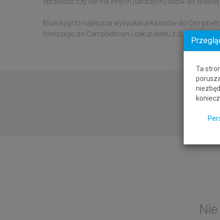
sprawdzić czy nie ma innych (tańszych) lotów do Wielkiej 
Bluesky.pl to najlepsza wyszukiwarka lotów do Campbelt
lotniczego do Campbeltown i zakup biletu z dowolnego m
Przeglą
Ta stro
porusza
niezbęd
koniecz
Per
Nie