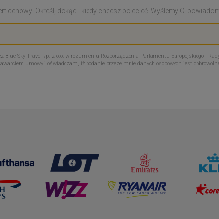
rt cenowy! Określ, dokąd i kiedy chcesz polecieć. Wyślemy Ci powiadomie
Blue Sky Travel sp. z o.o. w rozumieniu Rozporządzenia Parlamentu Europejskiego i Rady
zawarciem umowy i oświadczam, iż podanie przeze mnie danych osobowych jest dobrowoln