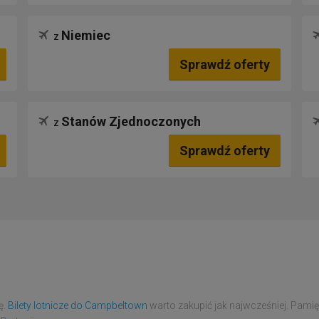
Niemiec
z
Sprawdź oferty
Stanów Zjednoczonych
z
Sprawdź oferty
ę.
Bilety lotnicze do Campbeltown
warto zakupić jak najwcześniej. Pami