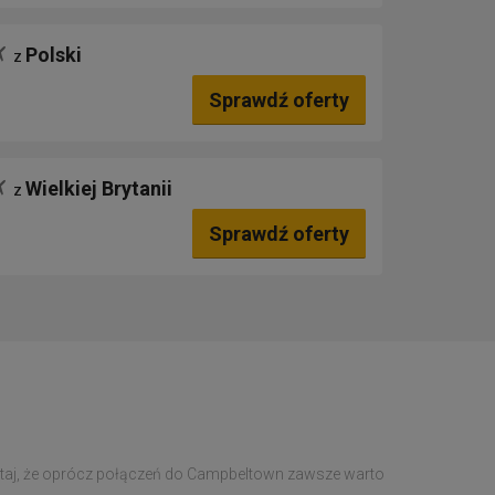
Polski
z
Sprawdź oferty
Wielkiej Brytanii
z
Sprawdź oferty
ętaj, że oprócz połączeń do Campbeltown zawsze warto