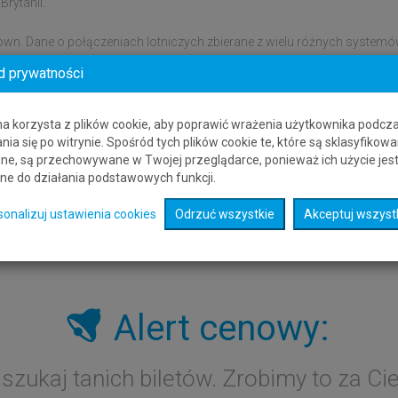
Brytanii.
own. Dane o połączeniach lotniczych zbierane z wielu różnych system
iasta lub kraju, bez konieczności przechodzenia na stronę innego dos
d prywatności
na korzysta z plików cookie, aby poprawić wrażenia użytkownika podcz
nia się po witrynie. Spośród tych plików cookie te, które są sklasyfikowa
ne, są przechowywane w Twojej przeglądarce, ponieważ ich użycie jes
ne do działania podstawowych funkcji.
sonalizuj ustawienia cookies
Odrzuć wszystkie
Akceptuj wszyst
Alert cenowy:
 szukaj tanich biletów. Zrobimy to za Cie