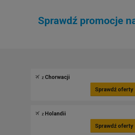
Sprawdź promocje na 
Chorwacji
z
Sprawdź oferty
Holandii
z
Sprawdź oferty