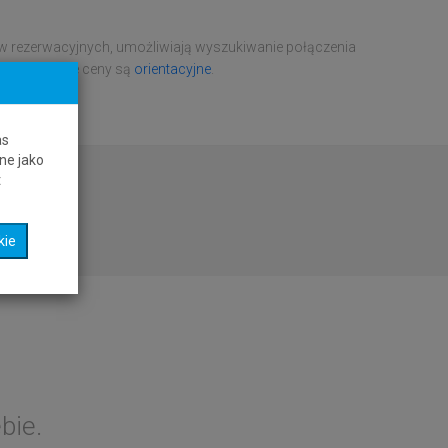
ów rezerwacyjnych, umożliwiają wyszukiwanie połączenia
tawcy. Podane ceny są
orientacyjne
.
as
ne jako
t
kie
bie.