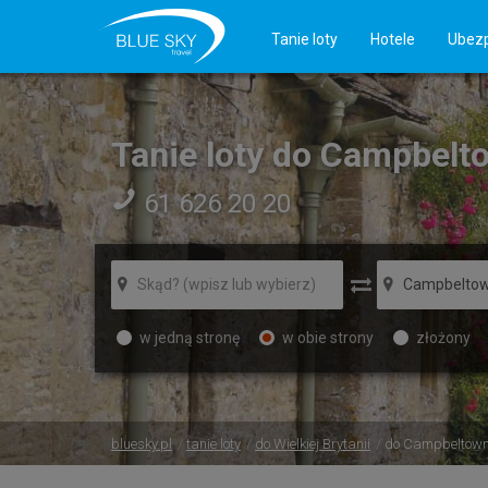
Tanie loty
Hotele
Ubezp
Tanie loty do Campbelt
61 626 20 20
w jedną stronę
w obie strony
złożony
bluesky.pl
tanie loty
do Wielkiej Brytanii
do Campbeltow