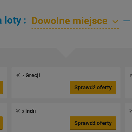
loty :
—
Grecji
z
Sprawdź oferty
Indii
z
Sprawdź oferty