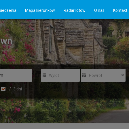
ieczenia
Mapa kierunków
Radar lotów
O nas
Kontakt
own
Wylot
Powrót
+/-
3
dni
n