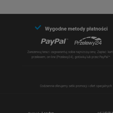
Wygodne metody płatności
Zarezerwuj teraz i zagwarantuj sobie najniższą cenę. Zapłać: kart
przelewem, on-line (Przelewy24), gotówką lub przez PayPal™.
Codziennie oferujemy setki promocji i ofert specjalnych
od
149
PL