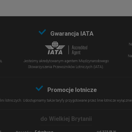
Gwarancja IATA
Na
Na
ą,
Jesteśmy akredytowanym agentem Międzynarodowego
Stowarzyszenia Przewoźników Lotniczych (IATA).
Promocje lotnicze
 lini lotniczych. Udostępniamy także taryfy przygotowane przez linie lotnicze wyłączn
do Wielkiej Brytanii
N
od
323
PLN