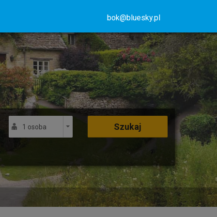
bok@bluesky.pl
Szukaj
1 osoba