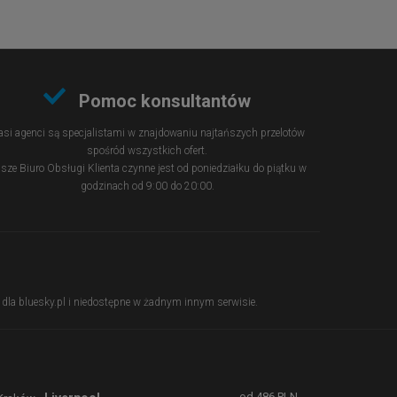
Pomoc konsultantów
si agenci są specjalistami w znajdowaniu najtańszych przelotów
spośród wszystkich ofert.
sze Biuro Obsługi Klienta czynne jest od poniedziałku do piątku w
godzinach od 9:00 do 20:00.
ie dla bluesky.pl i niedostępne w żadnym innym serwisie.
od
486
PLN