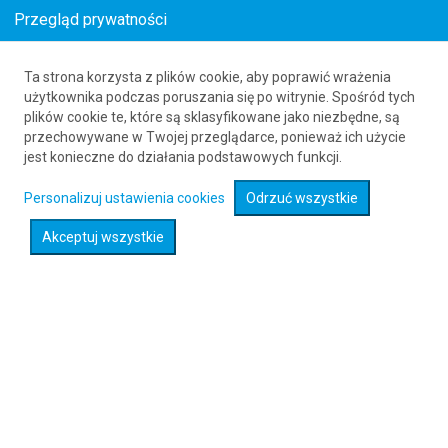
Przegląd prywatności
Ta strona korzysta z plików cookie, aby poprawić wrażenia
Tanie loty do Pragi
użytkownika podczas poruszania się po witrynie. Spośród tych
plików cookie te, które są sklasyfikowane jako niezbędne, są
już od 162
PLN
przechowywane w Twojej przeglądarce, ponieważ ich użycie
jest konieczne do działania podstawowych funkcji.
Rozwiń wyszukiwarkę
Personalizuj ustawienia cookies
Odrzuć wszystkie
Akceptuj wszystkie
Sprawdź promocje na loty :