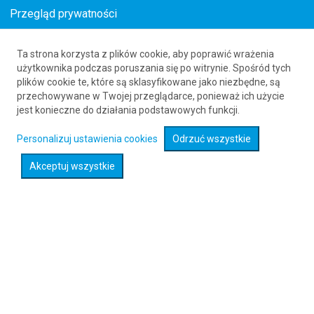
Przegląd prywatności
Ta strona korzysta z plików cookie, aby poprawić wrażenia
Tanie loty do Westerland
użytkownika podczas poruszania się po witrynie. Spośród tych
plików cookie te, które są sklasyfikowane jako niezbędne, są
61 626 20 20
przechowywane w Twojej przeglądarce, ponieważ ich użycie
jest konieczne do działania podstawowych funkcji.
Rozwiń wyszukiwarkę
Personalizuj ustawienia cookies
Odrzuć wszystkie
Akceptuj wszystkie
Sprawdź promocje na loty :