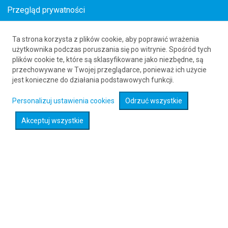
Przegląd prywatności
Ta strona korzysta z plików cookie, aby poprawić wrażenia
Loty z Wrocławia (WRO) do Tirany (TIA)
w
użytkownika podczas poruszania się po witrynie. Spośród tych
plików cookie te, które są sklasyfikowane jako niezbędne, są
styczniu
przechowywane w Twojej przeglądarce, ponieważ ich użycie
_s-_month_year_seo_-s_
_s-
jest konieczne do działania podstawowych funkcji.
_month_year_seo_to_-s_
61 626 20 20
Personalizuj ustawienia cookies
Odrzuć wszystkie
Akceptuj wszystkie
Rozwiń wyszukiwarkę
Sprawdź promocje na loty :