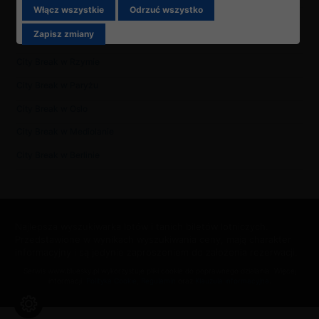
Włącz wszystkie
Odrzuć wszystko
City Break w Wenecji
Zapisz zmiany
City Break w Sztokholmie
City Break w Rzymie
City Break w Paryżu
City Break w Oslo
City Break w Mediolanie
City Break w Berlinie
Najlepsza wyszukiwarka lotów i tanich biletów lotniczych.
Przedstawione w wynikach wyszukiwania ceny, mają charakter
informacyjny i są jedynie zaproszeniem do założenia rezerwacji.
Serwis www.bluesky.pl wykorzystuje pliki cookie do poprawnego działania. Więcej
informacji:
Polityka Cookie
,
Regulamin
oraz
Klauzula informacyjna
.