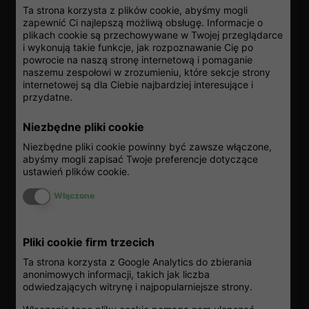
Ta strona korzysta z plików cookie, abyśmy mogli
Zapraszamy do kontaktu mailowego z poszczególnymi
zapewnić Ci najlepszą możliwą obsługę. Informacje o
Działami Sprzedaży – odpowiadamy na wiadomości od
plikach cookie są przechowywane w Twojej przeglądarce
poniedziałku do piątku w godzinach od 8:00 do 18:00:
i wykonują takie funkcje, jak rozpoznawanie Cię po
biletylotnicze@bluesky.pl
powrocie na naszą stronę internetową i pomaganie
naszemu zespołowi w zrozumieniu, które sekcje strony
hotele@bluesky.pl
internetowej są dla Ciebie najbardziej interesujące i
turystyka@bluesky.pl
przydatne.
logistyka@bluesky.pl
(bilety kolejowe i
autokarowe/ubezpieczenia/wizy/promy)
Niezbędne pliki cookie
W sprawie rezerwacji internetowych – ze strony
Niezbędne pliki cookie powinny być zawsze włączone,
abyśmy mogli zapisać Twoje preferencje dotyczące
www.bluesky.pl
– prosimy o kontakt drogą mailową:
ustawień plików cookie.
email:
bok@bluesky.pl
Włącz lub wyłącz ciasteczka
Włączone
Biuro Obsługi Klienta jest czynne od poniedziałku do
piątku w godzinach od 9:00 do 20:00.
Pliki cookie firm trzecich
Ta strona korzysta z Google Analytics do zbierania
Dane rejestracyjne
anonimowych informacji, takich jak liczba
odwiedzających witrynę i najpopularniejsze strony.
Blue Sky Travel Sp. z o.o. z siedzibą w Poznaniu ( 60-
829 Poznań ), przy ul. Roosevelta 2, zarejestrowana