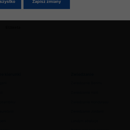
Szczegolne slowa uznania i pochwaly za
szystko
Zapisz zmiany
cierpliwosci, zrozumienie i szybkosc w
obsludze dla Pani Moniki. Z takim zespolem mozna
Bar
zwiedzac swiat. Raz jeszcze dziekuje i do uslyszenia!
Elżbieta
e kierunki
Zwiedzanie
gerii
Zwiedzanie Beninu
ii
Zwiedzanie Haiti
Mozambiku
Zwiedzanie Hondurasu
uretanii
Zwiedzanie Jordanii
erii
Londyn: atrakcje