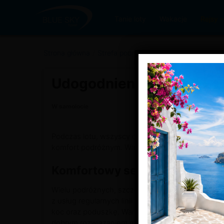
Tanie loty
Wakacje
Rejsy
Strona główna
/
Strefa podróżnika
/
Podróże lotnicze
/
Udogodnienia podczas l
W samolocie
Podczas lotu, wszyscy członkowie załogi dokładaj
komfort podróżnym. Warto wiedzieć, o co można pr
Komfortowy sen w fotelu
Wielu podróżnych, szczególnie na długich trasach
z usług regularnych linii lotniczych, w każdym 
koc oraz poduszkę. Warto zastanowić się, czy wa
dobrym rozwiązaniem może być umieszczenie jej 