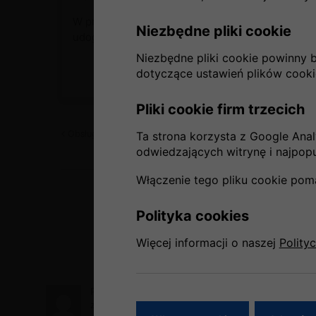
W przypadku korzystania z tanich przewoźników, na
Niezbędne pliki cookie
udogodnienie przyjdzie nam zapłacić. W takim wypa
Niezbędne pliki cookie powinny 
dotyczące ustawień plików cooki
Pliki cookie firm trzecich
Obsługa na pokładzie samolotu
Ta strona korzysta z Google Analy
odwiedzających witrynę i najpopul
Włączenie tego pliku cookie pom
Polityka cookies
Więcej informacji o naszej
Polity
Panie Macieju, dziękuję za szybkie
zorganizowanie hotelu – dzięki Panu nie