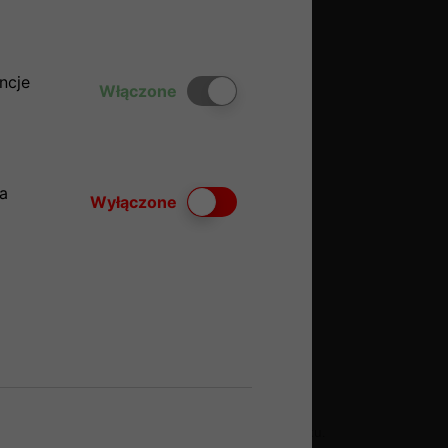
ncje
Włącz lub wyłącz ciasteczka
Włączone
a
Włącz lub wyłącz ciasteczka
Wyłączone
Dziękuje za zorganizowanie nam lotów do
Vegas! Wszystko było w najlepszym porządku.