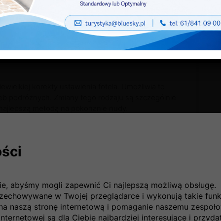
dolegliwością bólowym.
www.flickr.com/photos/atalaya/310429053
ielkiej korekty ustawienia fotela. Umożliwia to
eb podróżnych. Zmiany tego rodzaju są szczególnie
 najlepszą metodą na pokonanie nudy.
ści
den ekran, na którym wyświetlane są podczas lotu
est pod sufitem. W nieco bardziej ekskluzywnych
dualnego wyświetlacza. Coraz powszechniejsze jest
ządzeń umożliwiających korzystanie z przenośnych
ie, abyśmy mogli zapewnić Ci najlepszą możliwą obsługę.
rzechowywane w Twojej przeglądarce i wykonują takie funkc
na naszą stronę internetową i pomaganie naszemu zespoł
nternetowej są dla Ciebie najbardziej interesujące i przyda