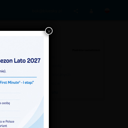
bok@bluesky.pl
×
W samolocie
Podróże samolotem
Wejście na pokład samolotu
Obsługa na pokładzie samolotu
Używanie urządzeń elektronicznych
Posiłki podawane w samolocie
Udogodnienia podczas lotu