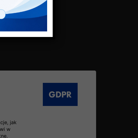
je, jak
owi w
tne.