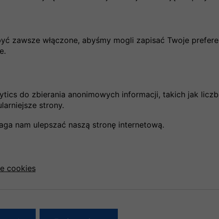
leży liczyć się z sytuacją, kiedy niemal za każde
dku najlepiej sięgnąć po książkę i oddać się lekturze.
być zawsze włączone, abyśmy mogli zapisać Twoje prefere
e.
Dzieci i młodzież w samolocie
tics do zbierania anonimowych informacji, takich jak liczb
arniejsze strony.
aga nam ulepszać naszą stronę internetową.
ce cookies
Klienci o BLUESKY.PL
Bardzo dziekuje zepolowi pracownikow za
wspaniala, troskliwa, profesjonalna obsluge.