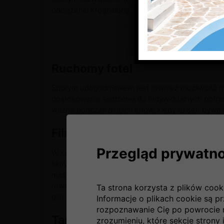
odciążenie kręgosłupa, co zapobiegnie przykrym 
wnętrze samolotu / fot. http://
Ruchomy fotel
Sporym udogodnieniem jest również możliwość niew
dostosowanie siedzenia do indywidualnych potrz
ważne podczas długich lotów, kiedy to sen bywa
Filmy i gry
Przegląd prywatno
W każdym samolocie znajduje się przynajmniej je
filmy. Tego rodzaju wspólny ekran podwieszany j
maszynach, każdy podróżny ma dostęp do indywi
również umieszczanie na pokładzie samolotów ur
Ta strona korzysta z plików cook
gier.
Informacje o plikach cookie są p
rozpoznawanie Cię po powrocie 
Tanie linie lotnicze
zrozumieniu, które sekcje strony i