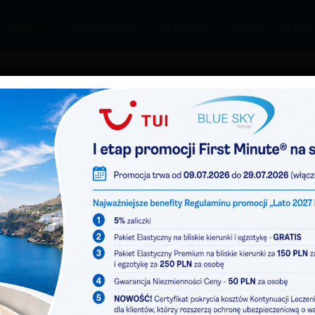
 – NOWOŚĆ
Ubezpieczenia
Dla biznesu
Kontakt
O nas
W samolocie
/
Udogodnienia podczas lotu
otu
ą wszelkich starań, aby zapewnić możliwie największy
osić załogę, a za co przyjdzie nam nieco dopłacić.
, woli część podróży zwyczajnie przespać. Korzystając
momencie można zwrócić się do stewardess z prośbą o
rto podkładać ją pod głowę. Na krótszych trasach
w okolicach dolnego odcinka kręgosłupa. Umożliwi to