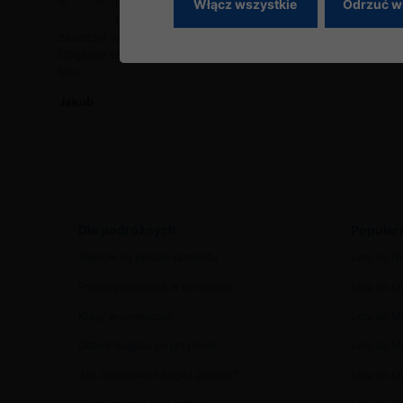
musiałem spędzać nocy na lotnisku. Bardzo
Włącz wszystkie
Odrzuć w
doceniam to, że pomógł mi Pan w dzień (a w
zasadzie wieczór) wolny od pracy – raz jeszcze dziękuję.
Dziękuję też emergency line za szybkie przebukowanie
lotu.
Jakub
Dla podróżnych
Popularn
Wejście na pokład samolotu
Loty do Ni
Posiłki podawane w samolocie
Loty do Lib
Klasy w samolocie
Loty do 
Odbiór bagażu po przylocie
Loty do Ma
Jak oznakować bagaż główny?
Loty do Lib