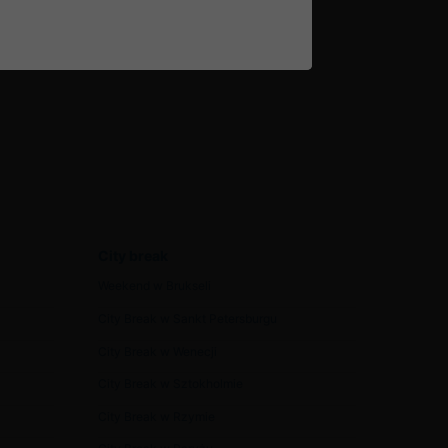
Podziękowanie dla p. Pawła
?? dziękuje
tosz
City break
Weekend w Brukseli
City Break w Sankt Petersburgu
City Break w Wenecji
City Break w Sztokholmie
City Break w Rzymie