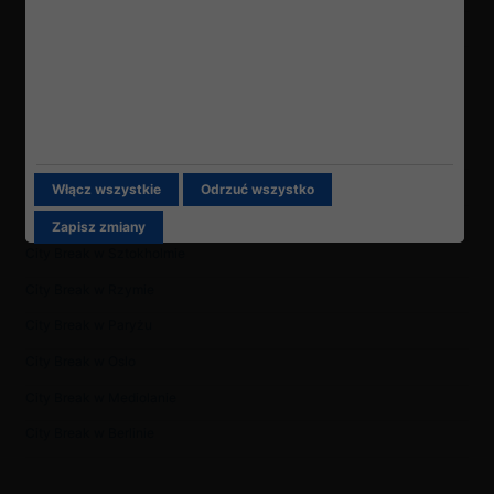
Bangkok: Atrakcje
City break
Weekend w Brukseli
City Break w Sankt Petersburgu
Włącz wszystkie
Odrzuć wszystko
City Break w Wenecji
Zapisz zmiany
City Break w Sztokholmie
City Break w Rzymie
City Break w Paryżu
City Break w Oslo
City Break w Mediolanie
City Break w Berlinie