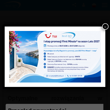
Strona główna
/
Blue Sky Travel - eTravel inwestuje w Why
×
Not Travel
Blue Sky Travel –
eTravel
inwestuje w Why Not Travel
Blue Sky Travel
Organizacja podróży
służbowych
Optymalne rozwiązania w
standardzie