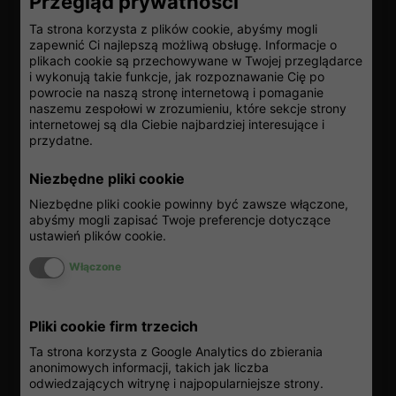
Przegląd prywatności
Już ponad 25 lat perfekcyjnie organizujemy podróże
Ta strona korzysta z plików cookie, abyśmy mogli
służbowe i wyjazdy firmowe, gwarantując naszym
zapewnić Ci najlepszą możliwą obsługę. Informacje o
Klientom pakiet konkretnych korzyści biznesowych w
plikach cookie są przechowywane w Twojej przeglądarce
i wykonują takie funkcje, jak rozpoznawanie Cię po
wymiarze finansowym i organizacyjnym oraz pewność
powrocie na naszą stronę internetową i pomaganie
najwyższych standardów obsługi.
naszemu zespołowi w zrozumieniu, które sekcje strony
internetowej są dla Ciebie najbardziej interesujące i
Jako zespół doświadczonych ekspertów elastycznie
przydatne.
dostosowujemy naszą ofertę do realnych potrzeb i
indywidualnych preferencji, dzięki czemu udało nam się
Niezbędne pliki cookie
zdobyć silną pozycję na rynku oraz przede wszystkim
Niezbędne pliki cookie powinny być zawsze włączone,
zaufanie Partnerów, które pozostaje dla nas najwyższą
abyśmy mogli zapisać Twoje preferencje dotyczące
wartością.
ustawień plików cookie.
Włącz lub wyłącz ciasteczka
Potwierdzeniem naszych kompetencji i zaangażowania
Włączone
jest silna pozycja wśród liderów elitarnego zrzeszenia
agentów IATA oraz akredytacja w Rejestrze
Pliki cookie firm trzecich
Organizatorów Turystyki i Pośredników Turystycznych.
Ta strona korzysta z Google Analytics do zbierania
Usługi all inclusive
anonimowych informacji, takich jak liczba
odwiedzających witrynę i najpopularniejsze strony.