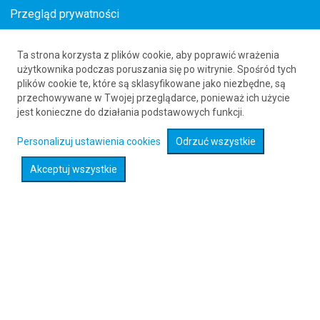
Przegląd prywatności
Ta strona korzysta z plików cookie, aby poprawić wrażenia
Loty z Katowic (KTW) do Monachium (MUC)
użytkownika podczas poruszania się po witrynie. Spośród tych
plików cookie te, które są sklasyfikowane jako niezbędne, są
w styczniu
przechowywane w Twojej przeglądarce, ponieważ ich użycie
_s-_month_year_seo_-s_
_s-
jest konieczne do działania podstawowych funkcji.
_month_year_seo_to_-s_
61 626 20 20
Personalizuj ustawienia cookies
Odrzuć wszystkie
Akceptuj wszystkie
Rozwiń wyszukiwarkę
Sprawdź promocje na loty :