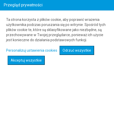
Przegląd prywatności
Kopenhaga
Ta strona korzysta z plików cookie, aby poprawić wrażenia
użytkownika podczas poruszania się po witrynie. Spośród tych
166
PLN
plików cookie te, które są sklasyfikowane jako niezbędne, są
Billund
przechowywane w Twojej przeglądarce, ponieważ ich użycie
jest konieczne do działania podstawowych funkcji.
714
PLN
Personalizuj ustawienia cookies
Odrzuć wszystkie
Aalborg
Akceptuj wszystkie
1047
PLN
Aarhus
1452
PLN
Bornholm