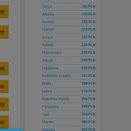
182 PLN
Turcja
rz
192 PLN
Albania
192 PLN
Austria
214 PLN
Francja
rz
232 PLN
Gruzja
235 PLN
Polska
235 PLN
Montenegro
238 PLN
Grecja
rz
239 PLN
Hiszpania
241 PLN
Republika Czeska
288 PLN
Malta
rz
316 PLN
Łotwa
344 PLN
Republika Irlandii
rz
348 PLN
Portugalia
374 PLN
Cypr
rz
382 PLN
Maroko
403 PLN
Islandia