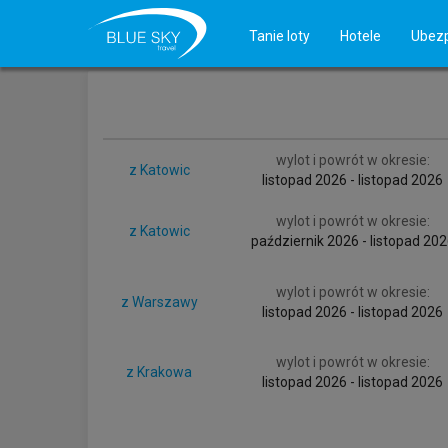
bluesky.pl
promocje lotnicze
Zjednoczone Emira
Tanie loty
Hotele
Ubezp
wylot i powrót w okresie:
z Katowic
listopad 2026 - listopad 2026
wylot i powrót w okresie:
z Katowic
październik 2026 - listopad 20
wylot i powrót w okresie:
z Warszawy
listopad 2026 - listopad 2026
wylot i powrót w okresie:
z Krakowa
listopad 2026 - listopad 2026