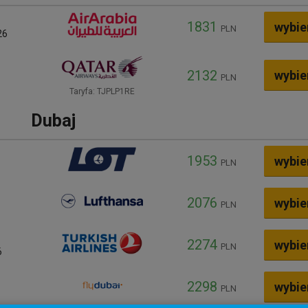
1831
wybie
PLN
26
2132
wybie
PLN
Taryfa: TJPLP1RE
Dubaj
1953
wybie
PLN
6
2076
wybie
PLN
2274
wybie
PLN
6
2298
wybie
PLN