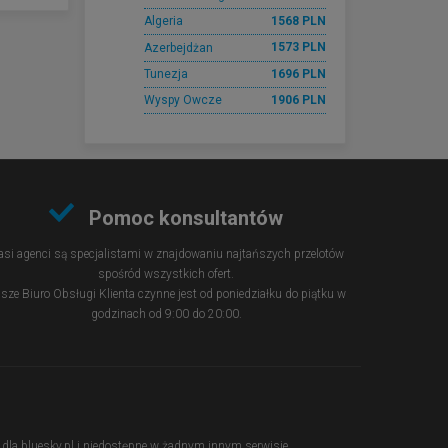
1568 PLN
Algeria
1573 PLN
Azerbejdżan
1696 PLN
Tunezja
1906 PLN
Wyspy Owcze
Pomoc konsultantów
si agenci są specjalistami w znajdowaniu najtańszych przelotów
spośród wszystkich ofert.
sze Biuro Obsługi Klienta czynne jest od poniedziałku do piątku w
godzinach od 9:00 do 20:00.
ie dla bluesky.pl i niedostępne w żadnym innym serwisie.