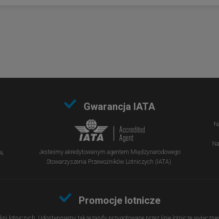
Gwarancja IATA
Na
Na
ą,
Jesteśmy akredytowanym agentem Międzynarodowego
Stowarzyszenia Przewoźników Lotniczych (IATA).
Promocje lotnicze
 lini lotniczych. Udostępniamy także taryfy przygotowane przez linie lotnicze wyłączn