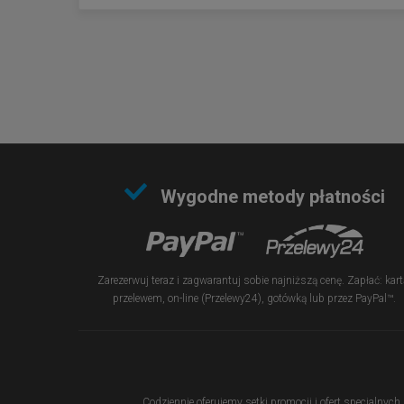
Wygodne metody płatności
Zarezerwuj teraz i zagwarantuj sobie najniższą cenę. Zapłać: kart
przelewem, on-line (Przelewy24), gotówką lub przez PayPal™.
Codziennie oferujemy setki promocji i ofert specjalnych