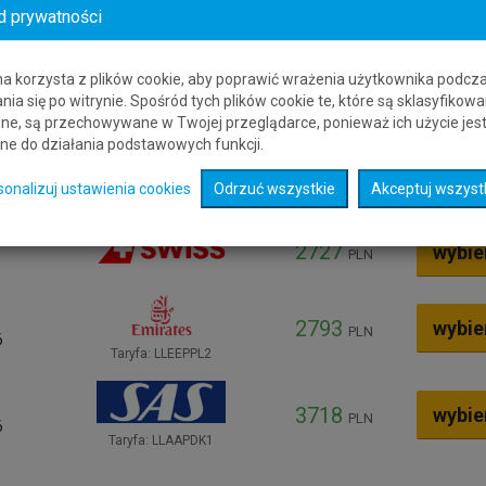
d prywatności
2332
wybie
PLN
Taryfa: TJPLP1RE
na korzysta z plików cookie, aby poprawić wrażenia użytkownika podcz
nia się po witrynie. Spośród tych plików cookie te, które są sklasyfikowa
2690
wybie
ne, są przechowywane w Twojej przeglądarce, ponieważ ich użycie jes
PLN
6
ne do działania podstawowych funkcji.
2691
wybie
sonalizuj ustawienia cookies
Odrzuć wszystkie
PLN
Akceptuj wszyst
2727
wybie
PLN
2793
wybie
PLN
6
Taryfa: LLEEPPL2
3718
wybie
PLN
6
Taryfa: LLAAPDK1