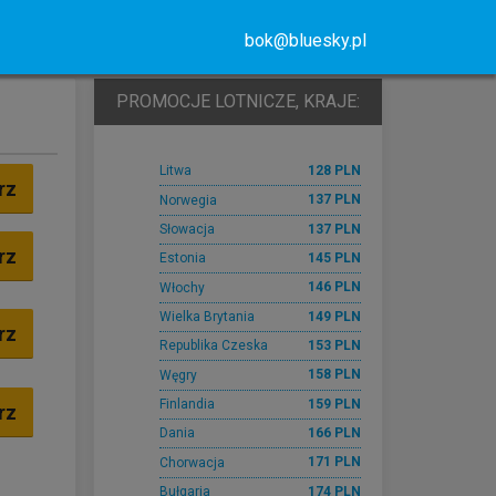
bok@bluesky.pl
PROMOCJE LOTNICZE, KRAJE:
128 PLN
Litwa
rz
137 PLN
Norwegia
137 PLN
Słowacja
rz
145 PLN
Estonia
146 PLN
Włochy
149 PLN
Wielka Brytania
rz
153 PLN
Republika Czeska
158 PLN
Węgry
159 PLN
Finlandia
rz
166 PLN
Dania
171 PLN
Chorwacja
174 PLN
Bułgaria