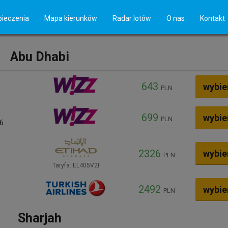
ty Arabskie
ieczenia
Mapa kierunków
Radar lotów
O nas
Kontakt
Abu Dhabi
643
wybie
PLN
699
wybie
PLN
26
2326
wybie
PLN
Taryfa: EL405V2I
2492
wybie
PLN
Sharjah