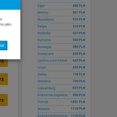
485 PLN
Egipt
rz
501 PLN
Niemcy
as
516 PLN
Macedonia
ne jako
519 PLN
Belgia
rz
t
527 PLN
Holandia
554 PLN
Rumunia
rz
kie
586 PLN
Norwegia
633 PLN
Szwajcaria
rz
643 PLN
Zjednoczone Emiraty Arabskie
654 PLN
Izrael
718 PLN
Serbia
rz
735 PLN
Słowenia
873 PLN
Luksemburg
996 PLN
Bośnia Herzegowina
rz
1031 PLN
Francja
1118 PLN
Armenia
1133 PLN
Bośnia Herzegowina