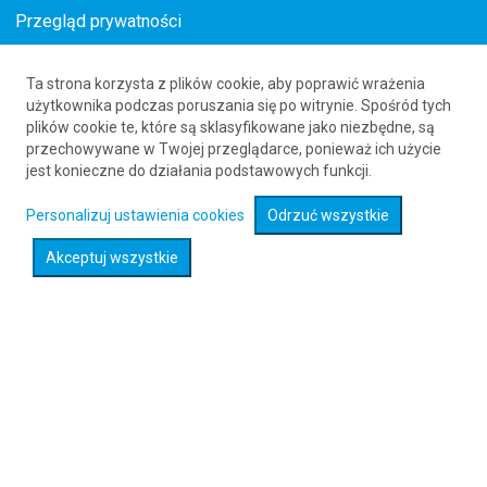
Przegląd prywatności
Promocje lotnicze - Stany Zjednoczone
Ta strona korzysta z plików cookie, aby poprawić wrażenia
użytkownika podczas poruszania się po witrynie. Spośród tych
plików cookie te, które są sklasyfikowane jako niezbędne, są
przechowywane w Twojej przeglądarce, ponieważ ich użycie
jest konieczne do działania podstawowych funkcji.
Stany Zjednoczone
Personalizuj ustawienia cookies
Odrzuć wszystkie
2557
Akceptuj wszystkie
Od
PLN
Zobacz loty
Promocje lotnicze - Kanada
Kanada