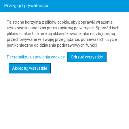
Przegląd prywatności
Promocje lotnicze - Bułgaria
Ta strona korzysta z plików cookie, aby poprawić wrażenia
użytkownika podczas poruszania się po witrynie. Spośród tych
plików cookie te, które są sklasyfikowane jako niezbędne, są
przechowywane w Twojej przeglądarce, ponieważ ich użycie
jest konieczne do działania podstawowych funkcji.
Bułgaria
Personalizuj ustawienia cookies
Odrzuć wszystkie
890
Akceptuj wszystkie
Od
PLN
Zobacz loty
Promocje lotnicze - Hiszpania
Hiszpania