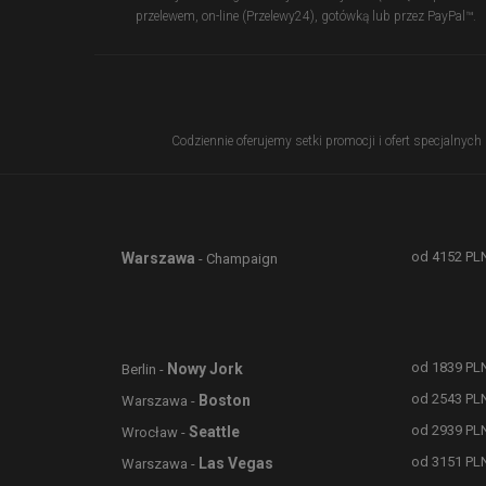
przelewem, on-line (Przelewy24), gotówką lub przez PayPal™.
Codziennie oferujemy setki promocji i ofert specjalnych
od
4152
PL
Warszawa
- Champaign
od
1839
PL
Nowy Jork
Berlin -
od
2543
PL
Boston
Warszawa -
od
2939
PL
Seattle
Wrocław -
od
3151
PL
Las Vegas
Warszawa -