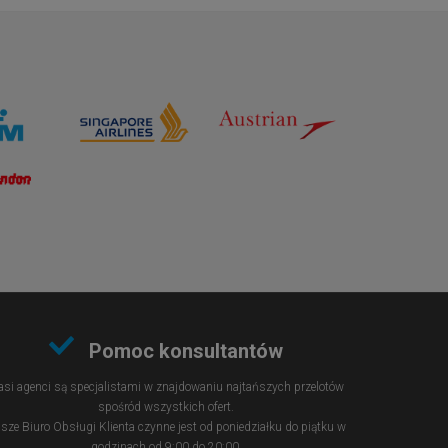
Pomoc konsultantów
si agenci są specjalistami w znajdowaniu najtańszych przelotów
spośród wszystkich ofert.
sze Biuro Obsługi Klienta czynne jest od poniedziałku do piątku w
godzinach od 9:00 do 20:00.