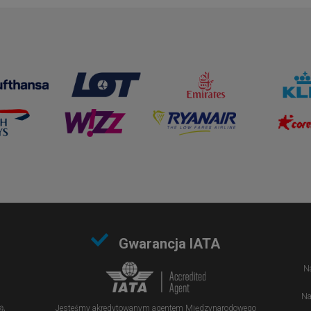
Gwarancja IATA
Na
Na
ą,
Jesteśmy akredytowanym agentem Międzynarodowego