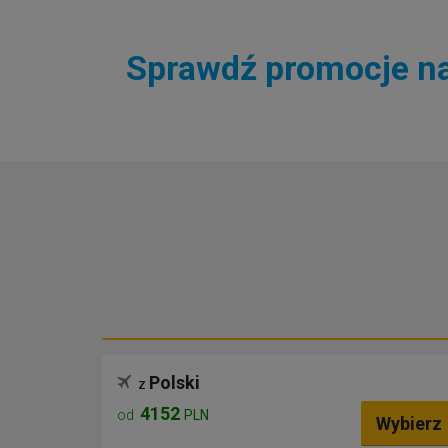
Sprawdź promocje na 
Polski
z
4152
od
PLN
Wybierz