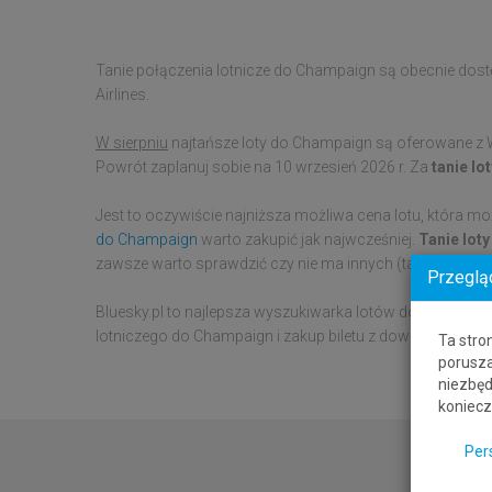
Tanie połączenia lotnicze do Champaign są obecnie dostę
Airlines.
W sierpniu
najtańsze loty do Champaign są oferowane z W
Powrót zaplanuj sobie na 10 wrzesień 2026 r. Za
tanie l
Jest to oczywiście najniższa możliwa cena lotu, która mo
do Champaign
warto zakupić jak najwcześniej.
Tanie lot
zawsze warto sprawdzić czy nie ma innych (tańszych) l
Przeglą
Bluesky.pl to najlepsza wyszukiwarka lotów do Champaig
lotniczego do Champaign i zakup biletu z dowolnego mia
Ta stro
porusza
niezbęd
koniecz
Per