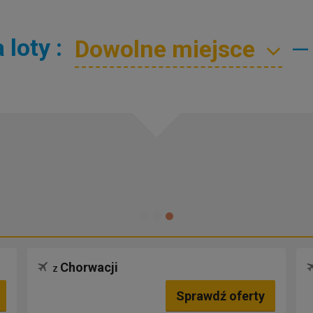
loty :
—
Chorwacji
z
Sprawdź oferty