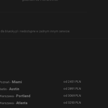
ie dla bluesky.pl i niedostępne w żadnym innym serwisie.
od
2451
PLN
Miami
Poznań -
od
2891
PLN
Austin
Berlin -
od
3069
PLN
Portland
Warszawa -
od
3293
PLN
Atlanta
Warszawa -