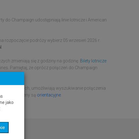
y do Champaign udostępniają linie lotnicze i American
a rozpoczęcie podróży wybierz 05 wrzesień 2026 r.
N
.
czych zmieniają się z godziny na godzinę.
Bilety lotnicze
rlines. Pamiętaj, że oprócz połączeń do Champaign
 rezerwacyjnych, umożliwiają wyszukiwanie połączenia
wcy. Podane ceny są
orientacyjne
.
as
ne jako
t
kie