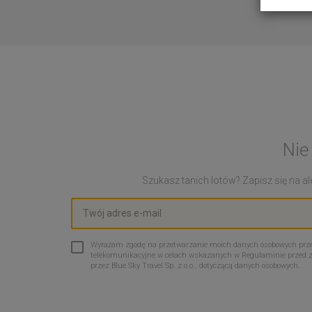
Nie
Szukasz tanich lotów? Zapisz się na ale
Wyrażam zgodę na przetwarzanie moich danych osobowych przez 
telekomunikacyjne w celach wskazanych w Regulaminie przed 
przez Blue Sky Travel Sp. z o.o., dotyczącą danych osobowych.