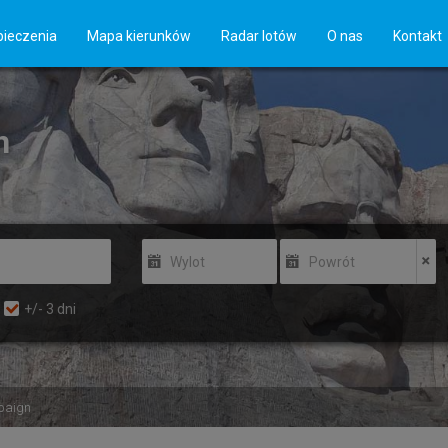
ieczenia
Mapa kierunków
Radar lotów
O nas
Kontakt
n
Wylot
Powrót
+/-
3
dni
paign