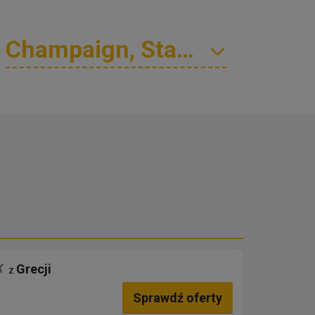
Grecji
z
Sprawdź oferty