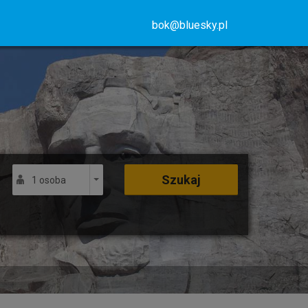
bok@bluesky.pl
Szukaj
1 osoba