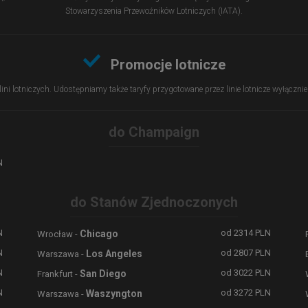
Stowarzyszenia Przewoźników Lotniczych (IATA).
Promocje lotnicze
 lini lotniczych. Udostępniamy także taryfy przygotowane przez linie lotnicze wyłączn
do Champaign
N
do Stanów Zjednoczonych
N
od
2314
PLN
Chicago
Wrocław -
N
od
2807
PLN
Los Angeles
Warszawa -
N
od
3022
PLN
San Diego
Frankfurt -
N
od
3272
PLN
Waszyngton
Warszawa -