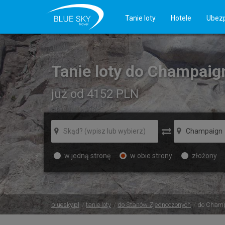
Tanie loty
Hotele
Ubezp
Tanie loty do Champaig
już od 4152
PLN
w jedną stronę
w obie strony
złożony
bluesky.pl
tanie loty
do Stanów Zjednoczonych
do Cham