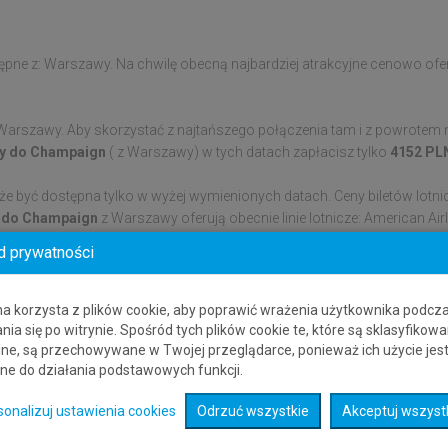
pne z: Warszawy. Na chwilę obecną najbardziej atrakcyjne cenowo ofert
arszawy. Aby skorzystać z najtańszego połączenia tam i z powrotem n
oty do Champaign
( z Warszawy) w tych datach zapłacisz tylko
4152 PL
że być dostępna tylko w wyżej wymienionych datach. Ceny biletów lotni
y do Champaign
z Warszawy oferują obecnie linie lotnicze: American Ai
otów do Stanów Zjednoczonych.
d prywatności
n. Dane o połączeniach lotniczych zbierane z wielu różnych systemów
sta lub kraju, bez konieczności przechodzenia na stronę innego dosta
na korzysta z plików cookie, aby poprawić wrażenia użytkownika podcz
nia się po witrynie. Spośród tych plików cookie te, które są sklasyfikowa
ne, są przechowywane w Twojej przeglądarce, ponieważ ich użycie jes
ne do działania podstawowych funkcji.
sonalizuj ustawienia cookies
Odrzuć wszystkie
Akceptuj wszyst