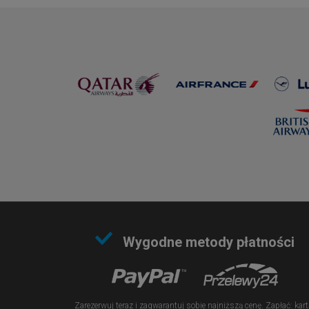
Wygodne metody płatności
Zarezerwuj teraz i zagwarantuj sobie najniższą cenę. Zapłać: kart