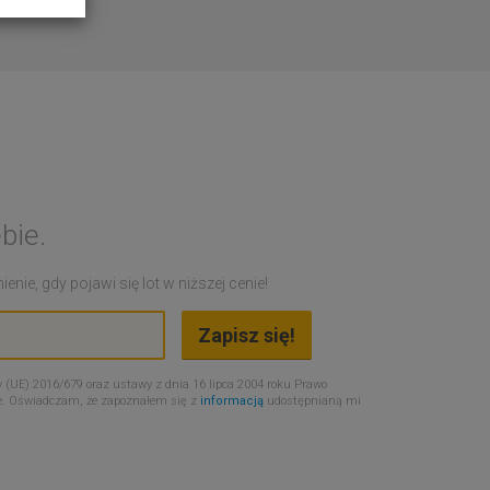
bie.
nie, gdy pojawi się lot w niższej cenie!
 (UE) 2016/679 oraz ustawy z dnia 16 lipca 2004 roku Prawo
e. Oświadczam, że zapoznałem się z
informacją
udostępnianą mi