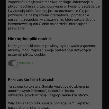
zapewnić Ci najlepszą możliwą obsługę. Informacje o
plikach cookie są przechowywane w Twojej przeglądarce
i wykonują takie funkcje, jak rozpoznawanie Cię po
powrocie na naszą stronę internetową i pomaganie
naszemu zespołowi w zrozumieniu, które sekcje strony
internetowej są dla Ciebie najbardziej interesujące i
przydatne.
Niezbędne pliki cookie
Niezbędne pliki cookie powinny być zawsze włączone,
abyśmy mogli zapisać Twoje preferencje dotyczące
ustawień plików cookie.
Włącz lub wyłącz ciasteczka
Włączone
Dla podróżnych szukających mniej oczywistych
Pliki cookie firm trzecich
inspiracji Ałmaty jest doskonałym punktem wyjścia do
Ta strona korzysta z Google Analytics do zbierania
odkrywania Azji Centralnej. W pobliżu miasta znajdują
anonimowych informacji, takich jak liczba
się malownicze trasy widokowe, wysokogórskie
odwiedzających witrynę i najpopularniejsze strony.
krajobrazy, słynny Kanion Szaryński oraz Wielkie
Jezioro Ałmackie — jedno z najbardziej
Włączenie tego pliku cookie pomaga nam ulepszać
naszą stronę internetową.
rozpoznawalnych miejsc regionu.