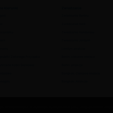
e kierunki
Zwiedzanie
gerii
Zwiedzanie Beninu
ii
Zwiedzanie Haiti
Mozambiku
Zwiedzanie Hondurasu
erii
Zwiedzanie Jordanii
anamy
Londyn: atrakcje
publiki Zielonego Przylądka
Berlin: ciekawe miejsca
ybrzeże Kości Słoniowej
Berlin: atrakcje
imbabwe
Bangkok: Ciekawe miejsca
enegalu
Bangkok: Atrakcje
zych. Przedstawione w wynikach wyszukiwania ceny, mają charakter inform