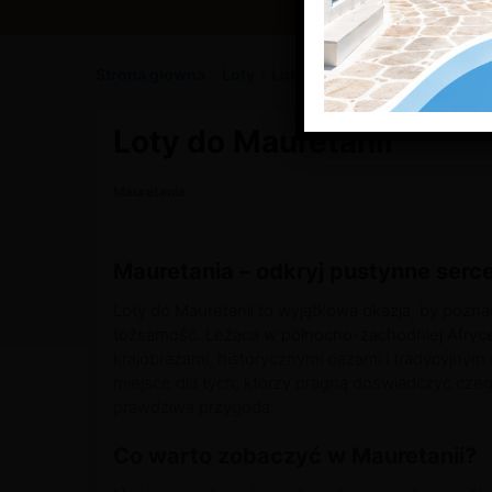
Strona główna
/
Loty
/
Loty do Mauretanii
Loty do Mauretanii
Mauretania
Mauretania – odkryj pustynne serce
Loty do Mauretanii to wyjątkowa okazja, by pozna
tożsamość. Leżąca w północno-zachodniej Afryc
krajobrazami, historycznymi oazami i tradycyjnym
miejsce dla tych, którzy pragną doświadczyć cze
prawdziwa przygoda.
Co warto zobaczyć w Mauretanii?