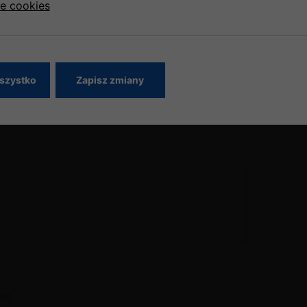
ce cookies
Zwiedzanie Mauretanii
szystko
Zapisz zmiany
ed)