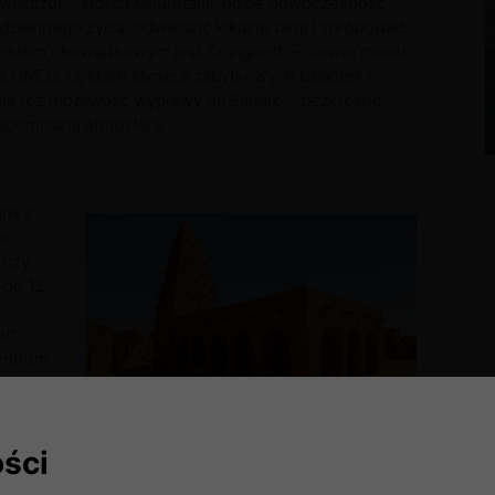
awakszut – stolica Mauretanii, gdzie nowoczesność
odziennego życia, odwiedzić lokalne targi i spróbować
unktem obowiązkowym jest Chinguetti – dawne miasto
 UNESCO, które słynie z zabytkowych bibliotek i
daje też możliwość wyprawy na Saharę – bezkresne
zapomnianą atmosferę.
nii z
ne
 czy
 do 12
ott-
entrum
Starożytna biblioteka i meczet w Chinguetti
ści