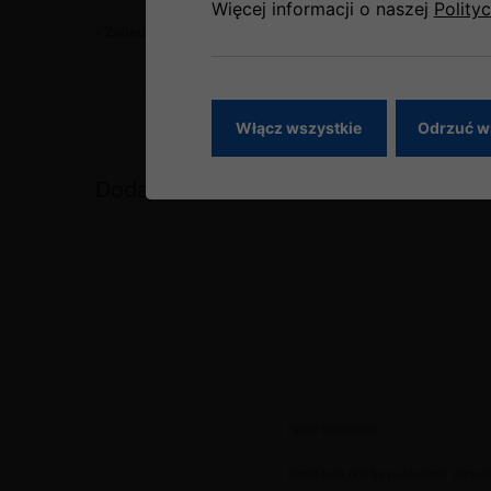
Więcej informacji o naszej
Polity
Zwiedzanie Maroka
Włącz wszystkie
Odrzuć w
Dodaj komentarz
Name
(required)
Email (will not be published)
(requir