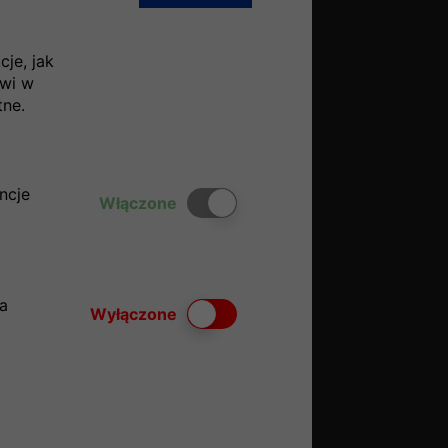
je, jak
owi w
tne.
ncje
Włącz lub wyłącz ciasteczka
Włączone
a
Włącz lub wyłącz ciasteczka
Wyłączone