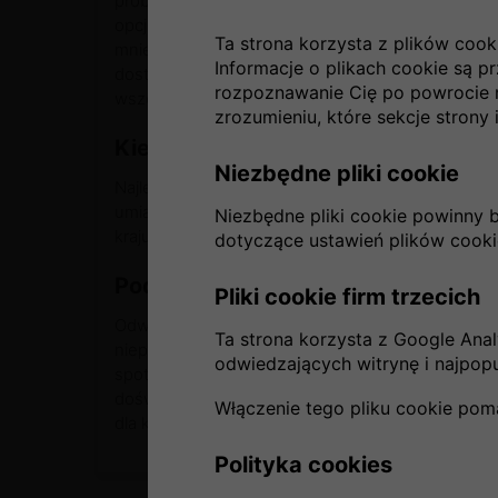
problemu znaleźć wygodny hotel w Mauretanii, 
opcji po obiekty oferujące wyższy standard i klima
Ta strona korzysta z plików cook
mniejszych miejscowości, warto wcześniej zareze
Informacje o plikach cookie są p
dostęp do bieżącej wody i energii elektrycznej.
rozpoznawanie Cię po powrocie 
wszelkie niedogodności.
zrozumieniu, które sekcje strony i
Kiedy najlepiej lecieć do Mauretani
Niezbędne pliki cookie
Najlepszy moment na podróż do Mauretanii to okr
umiarkowane, a warunki sprzyjają zwiedzaniu i eks
Niezbędne pliki cookie powinny 
kraju stają się dostępne, a dni są pełne słońca.
dotyczące ustawień plików cooki
Podsumowanie
Pliki cookie firm trzecich
Odwiedzając Mauretanię,
można poczuć
, jak zat
Ta strona korzysta z Google Analy
niepodzielnie, a ludzie żyją w zgodzie z jej ryt
odwiedzających witrynę i najpopul
spotkania z lokalnymi mieszkańcami zostają w pam
doświadczenie, które uczy pokory, zachwytu i otwa
Włączenie tego pliku cookie pom
dla każdego, ale ci, którzy ją wybiorą, odkryją świat,
Polityka cookies