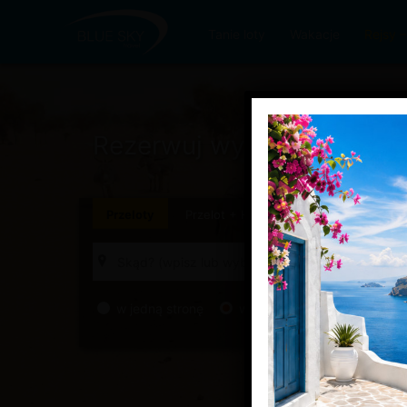
Tanie loty
Wakacje
Rejsy
Rezerwuj wygodnie.
Podró
Przeloty
Przelot
+
Hotele
Przelot
+
Samoc
w jedną stronę
w obie strony
złożony