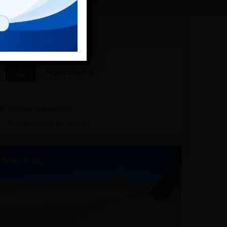
Mauretania
Loty do Mauretanii
Zwiedzanie Mauretanii
Mauretania