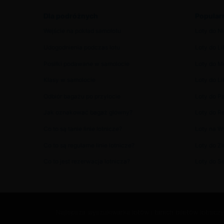
Dla podróżnych
Popularn
Wejście na pokład samolotu
Loty do Ni
Udogodnienia podczas lotu
Loty do Lib
Posiłki podawane w samolocie
Loty do 
Klasy w samolocie
Loty do Lib
Odbiór bagażu po przylocie
Loty do P
Jak oznakować bagaż główny?
Loty do Re
Co to są tanie linie lotnicze?
Loty na W
Co to są regularne linie lotnicze?
Loty do Z
Co to jest rezerwacja lotnicza?
Loty do S
Najlepsza wyszukiwarka lotów i tanich biletów lotnic