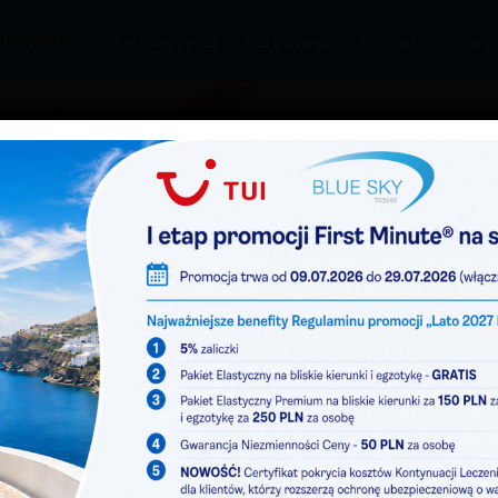
 – NOWOŚĆ
Ubezpieczenia
Dla biznesu
Kontakt
O nas
żuj jak lubisz...
hody
Przelot
+
Hotele
+
Samochody
09 sie
2026
11 sie 2026
klasa:
dowolna
linia lotnicza:
dowolna
dni
+/-
3