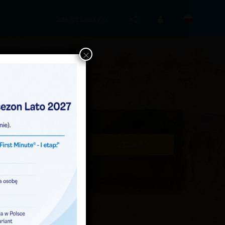
bok@bluesky.pl
×
SZUKAJ
1 osoba