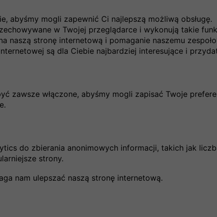
dostosowany do różnych potrzeb – od budżetowych
tyzację. Wybierając się na pustynne szlaki lub do
ie, abyśmy mogli zapewnić Ci najlepszą możliwą obsługę.
rwować nocleg i upewnić się, że miejsce posiada
rzechowywane w Twojej przeglądarce i wykonują takie funkc
 Mauretańska gościnność z pewnością wynagrodzi
na naszą stronę internetową i pomaganie naszemu zespoł
nternetowej są dla Ciebie najbardziej interesujące i przyda
i?
es od listopada do lutego, gdy temperatury są
ploracji pustyni. W tym czasie nawet najdalsze zakątki
być zawsze włączone, abyśmy mogli zapisać Twoje prefere
e.
rzymał się czas. To kraj, w którym przyroda rządzi
tics do zbierania anonimowych informacji, takich jak liczb
mem. Surowe piękno Sahary, cisza bezkresnych wydm i
arniejsze strony.
ięci na długo. Podróż przez ten region to
rtości na inne kultury. Mauretania nie jest miejscem
aga nam ulepszać naszą stronę internetową.
 który nigdzie indziej już nie istnieje.