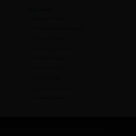
City break
Weekend w Brukseli
City Break w Sankt Petersburgu
City Break w Wenecji
City Break w Sztokholmie
City Break w Rzymie
City Break w Paryżu
City Break w Oslo
City Break w Mediolanie
City Break w Berlinie
acyjny i są jedynie zaproszeniem do założenia rezerwacji.