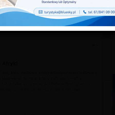
0
 Afryki
ć kraj, który zachował swoją autentyczność i kulturową
e Mauretania zachwyca surowymi pustynnymi
 stylem życia, który przetrwał mimo upływu czasu. To
goś więcej niż typowy wypoczynek – tu czeka