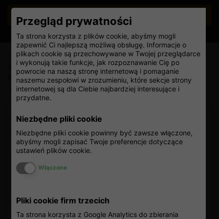
SZUKAJ
Przegląd prywatności
Ta strona korzysta z plików cookie, abyśmy mogli
zapewnić Ci najlepszą możliwą obsługę. Informacje o
plikach cookie są przechowywane w Twojej przeglądarce
i wykonują takie funkcje, jak rozpoznawanie Cię po
Strona główna
/
Strefa podróżnika
/
Podróże lotnicze
/
powrocie na naszą stronę internetową i pomaganie
Rodzaje linii lotniczych
/
Co to są regularne linie lotnicze?
naszemu zespołowi w zrozumieniu, które sekcje strony
/
Linie lotnicze Belavia Belarusian Airlines
internetowej są dla Ciebie najbardziej interesujące i
przydatne.
Linie lotnicze Belavia
Niezbędne pliki cookie
Belarusian Airlines
Niezbędne pliki cookie powinny być zawsze włączone,
abyśmy mogli zapisać Twoje preferencje dotyczące
ustawień plików cookie.
Regularne linie lotnicze
Włącz lub wyłącz ciasteczka
Włączone
Belavia Belarusian Airlines
Pliki cookie firm trzecich
informacje ogólne
Ta strona korzysta z Google Analytics do zbierania