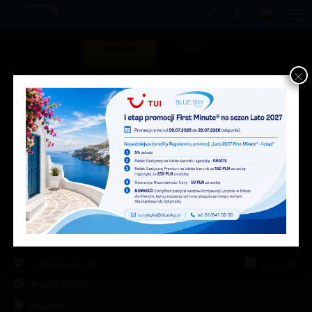
Przeloty
Pakiet
×
07 sie
2026
09 sie 2026
1 osoba
w jedną stronę
dni
+/-
2
w obie strony
złożony