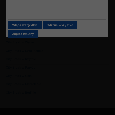
City break
Włącz wszystkie
Odrzuć wszystko
Weekend w Brukseli
Zapisz zmiany
City Break w Sankt Petersburgu
City Break w Wenecji
City Break w Sztokholmie
City Break w Rzymie
City Break w Paryżu
City Break w Oslo
City Break w Mediolanie
City Break w Berlinie