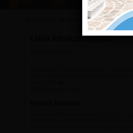
Strona główna
/
Strefa podróżnika
/
Podróże lotnic
Linie lotnicze Finnair
Regularne linie lotnicze
Linie lotnicze Finnair powstały w 1923. Obecnie l
fińskich linii kursują do wielu krajów Europy, Azji 
Symbol IATA:
AY
Główna siedziba: Helsinki
Finnair Historia
Linie lotnicze Finnair powstały w 1923 roku, co czyn
Początkowo przewoźnik obsługiwał przeloty pod
roku. Pierwszy lot przewoźnika, na trasie Helsinki 