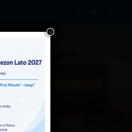
bok@bluesky.pl
×
SZUKAJ
1 osoba