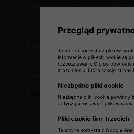
oferują również połączenie do Warszawy, w trzy l
zapoczątkowało rozszerzanie oferty przelotów do 
połączenie z Tokio, od 1988 z Pekinem. Blisko 6
należy do zagranicznych udziałowców. W samym tyl
milionów pasażerów.
Przegląd prywatno
Finnair sieć połączeń
Ta strona korzysta z plików cook
Finnair posiada bogatą ofertę połączeń do krajów 
Informacje o plikach cookie są p
uruchamiać połączenia do krajów azjatyckich. Sam
rozpoznawanie Cię po powrocie 
Szanghaju, Delhi, Singapuru i Hongkongu. Przewo
zrozumieniu, które sekcje strony i
krajowych do 21 fińskich miast, obsługuje także 3
Gdańska, Krakowa i Warszawy.
Niezbędne pliki cookie
Usługi Finnair
Niezbędne pliki cookie powinny 
dotyczące ustawień plików cooki
Linie lotnicze Finnair przywiązują dużą wagę d
Pasażerowie mogą kupować bilety lotnicze finnair
Pliki cookie firm trzecich
oferowane są różne dodatkowe usługi i rozrywki.
do prądu swojego telefonu i laptopa, mogą równi
Ta strona korzysta z Google Analy
opłatą wysyłać również e-maile. Załogi samolotów 