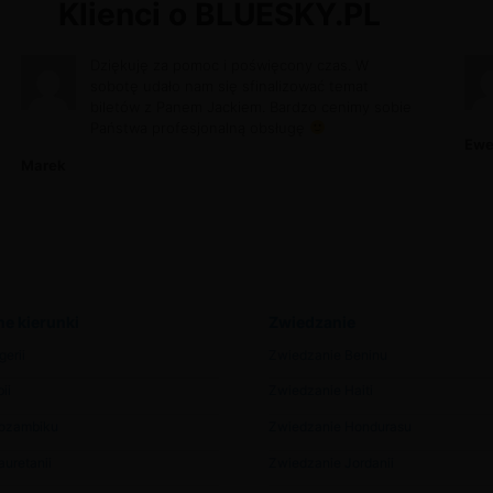
Klienci o BLUESKY.PL
Dziękuję za pomoc i poświęcony czas. W
sobotę udało nam się sfinalizować temat
biletów z Panem Jackiem. Bardzo cenimy sobie
Państwa profesjonalną obsługę
Ewe
Marek
e kierunki
Zwiedzanie
gerii
Zwiedzanie Beninu
ii
Zwiedzanie Haiti
Mozambiku
Zwiedzanie Hondurasu
uretanii
Zwiedzanie Jordanii