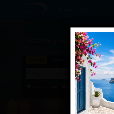
Tanie loty
Wakacje
Rejsy
Rezerwuj wygodnie.
Podró
Przeloty
Przelot
+
Hotele
Przelot
+
Samoc
w jedną stronę
w obie strony
złożony