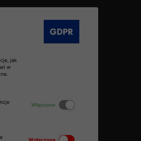
je, jak
owi w
tne.
ncje
Włącz lub wyłącz ciasteczka
Włączone
a
Włącz lub wyłącz ciasteczka
Wyłączone