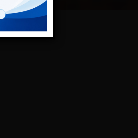
inie lotnicze Finnair