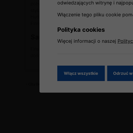
odwiedzających witrynę i najpopul
potrafią udzielać pierwszej pomocy. Personel jest
stylowych załóg, głównie za sprawą uniformów za
Włączenie tego pliku cookie pom
Huttunen. Stali pasażerowie mogą korzystać z pr
Finnair jest również oficjalnym przewoźnikiem Świ
Polityka cookies
Samoloty Finnair
Więcej informacji o naszej
Polity
Fiński przewoźnik korzysta z samolotów Airbus, B
dość młoda, średni wiek samolotu wynosi 4 lata.
Włącz wszystkie
Odrzuć w
City Break w Zagrzebiu