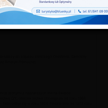
ze
/
Rodzaje linii lotniczych
/
Co to są regularne linie lotnicze?
/
L
inia należy do sojuszu lotniczego OneWorld. Samoloty
oraz Ameryki Północnej.
i je jednymi z najstarszych linii na świecie.
 nazwą O/Y, obecna nazwa obowiązuje od roku 1968
– Tallin odbył się w roku 1924. Fińskie linie od 1973 roku