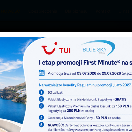
 – NOWOŚĆ
Ubezpieczenia
Dla biznesu
Kontakt
O nas
żuj jak lubisz...
hody
Przelot
+
Hotele
+
Samochody
08 sie
2026
10 sie 2026
klasa:
dowolna
linia lotnicza:
dowolna
dni
+/-
3