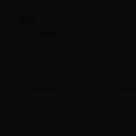
Obsługa przyjemna, bez utrudnień. Jestem
zadowolony.
Wojciech
Dla podróżnych
Popularn
Wejście na pokład samolotu
Loty do Ni
Udogodnienia podczas lotu
Loty do Lib
Posiłki podawane w samolocie
Loty do 
Klasy w samolocie
Loty do Ma