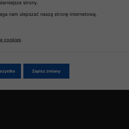
arniejsze strony.
 również uznawany za jedną z pięciu najbardziej
projektowanych przez fińską projektantkę Annę Kaisę
aga nam ulepszać naszą stronę internetową.
ogramu lojalnościowego Finnair Plus. Od 1983 roku
ętego Mikołaja.
ce cookies
oeing, Embraer oraz McDonnell Douglas. Flota jest
szystko
Zapisz zmiany
City Break w Rotterdamie