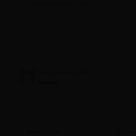
Tromsø – zimowa brama do Arktyki
Bardzo miła obsługa Infolinii
Boguslaw
Dla podróżnych
Popularn