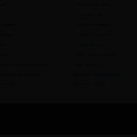
gerii
Zwiedzanie Beninu
ii
Zwiedzanie Haiti
Mozambiku
Zwiedzanie Hondurasu
uretanii
Zwiedzanie Jordanii
erii
Londyn: atrakcje
anamy
Berlin: ciekawe miejsca
publiki Zielonego Przylądka
Berlin: atrakcje
ybrzeże Kości Słoniowej
Bangkok: Ciekawe miejsca
imbabwe
Bangkok: Atrakcje
zych. Przedstawione w wynikach wyszukiwania ceny, mają charakter inform
ykorzystuje pliki cookie do poprawnego działania. Więcej informacji:
Polityka Cookie
,
Regulami