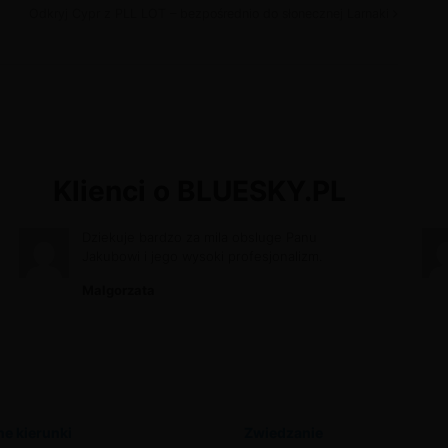
Odkryj Cypr z PLL LOT – bezpośrednio do słonecznej Larnaki
Klienci o BLUESKY.PL
Dziekuje bardzo za mila obsluge Panu
Jakubowi i jego wysoki profesjonalizm.
Malgorzata
e kierunki
Zwiedzanie