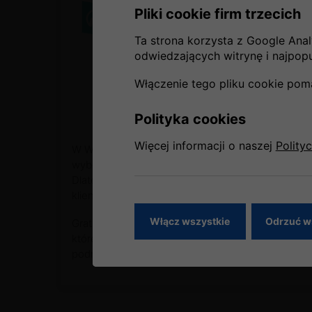
Pliki cookie firm trzecich
Ta strona korzysta z Google Analy
odwiedzających witrynę i najpopul
Włączenie tego pliku cookie pom
Polityka cookies
Więcej informacji o naszej
Polity
W Why Not TRAVEL od lat podkreślamy, że odpowi
wybór kierunku, transportu i zakwaterowania, al
Dlatego współpraca ze sprawdzonymi partnerami,
klientom kompleksowe wsparcie na każdym etapi
Włącz wszystkie
Odrzuć w
Gratulujemy SIGNAL IDUNA wyróżnienia i cieszy
którego oferta została doceniona za jakość, ko
podróżnych.