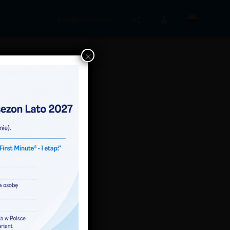
bok@bluesky.pl
×