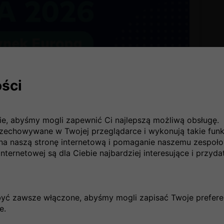
ści
zych porównywarek ubezpieczeniowych w Polsce. Jej
ę korzystnym połączeniem ceny oraz zakresu ochrony. W
bezpieczenia turystyczne dostępne w porównywarce
ie, abyśmy mogli zapewnić Ci najlepszą możliwą obsługę.
ych kalkulacji wykonanych przez użytkowników, jak i
rzechowywane w Twojej przeglądarce i wykonują takie funkc
na naszą stronę internetową i pomaganie naszemu zespoł
nternetowej są dla Ciebie najbardziej interesujące i przyda
, że dobrze dobrane ubezpieczenie turystyczne ma
ek w Europie. To szczególnie ważne w sezonie
ją uwagę nie tylko na cenę polisy, ale również na
ie nieprzewidzianych sytuacji podczas wyjazdu.
być zawsze włączone, abyśmy mogli zapisać Twoje prefere
e.