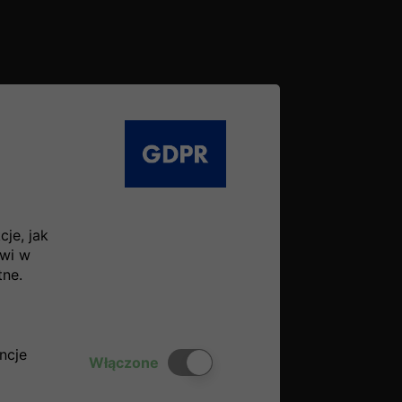
je, jak
owi w
tne.
ncje
Włącz lub wyłącz ciasteczka
Włączone