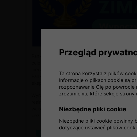
Przegląd prywatno
Rankomat Index to inicjatywa jednej z najwięks
celem jest wskazanie ofert, które wyróżniają si
pierwszej edycji zestawienia przeanalizowano u
Ta strona korzysta z plików cook
Rankomat, biorąc pod uwagę zarówno dane z liczn
Informacje o plikach cookie są p
ekspercką ocenę oferowanej ochrony.
rozpoznawanie Cię po powrocie 
zrozumieniu, które sekcje strony i
Wyróżnienie przyznane SIGNAL IDUNA potwierdza
realne znaczenie dla osób planujących wypoczyn
Niezbędne pliki cookie
wakacyjnym, kiedy podróżni coraz częściej zwraca
bezpieczeństwo, komfort i zakres wsparcia w raz
Niezbędne pliki cookie powinny 
dotyczące ustawień plików cooki