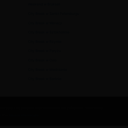
Weekend w Brukseli
City Break w Sankt Petersburgu
City Break w Wenecji
City Break w Sztokholmie
City Break w Rzymie
City Break w Paryżu
City Break w Oslo
City Break w Mediolanie
City Break w Berlinie
acyjny i są jedynie zaproszeniem do założenia rezerwacji.
n
oraz
Klauzula informacyjna
.