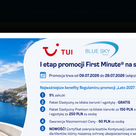
 – NOWOŚĆ
Ubezpieczenia
Dla biznesu
Kontakt
O nas
t Index 2026
a w Rankomat Index 2026
esie ubezpieczeń turystycznych, została wyróżniona
egorii „Wypoczynek Europa”.