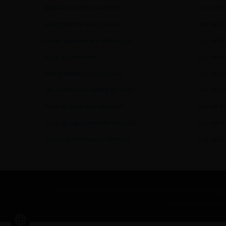
Wejście na pokład samolotu
Loty do Ni
Udogodnienia podczas lotu
Loty do Lib
Posiłki podawane w samolocie
Loty do 
Klasy w samolocie
Loty do Ma
Odbiór bagażu po przylocie
Loty do Lib
Jak oznakować bagaż główny?
Loty do P
Co to są tanie linie lotnicze?
Loty do Re
Co to są regularne linie lotnicze?
Loty na W
Co to jest rezerwacja lotnicza?
Loty do Z
Najlepsza wyszukiwarka lotów i tanich biletów lotnic
Serwis www.bluesky.pl w