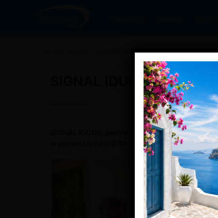
Tanie loty
Wakacje
Rejsy
Strona główna
/
SIGNAL IDUNA wyróżniona w Rankoma
SIGNAL IDUNA wyróżnion
aaktualnosci
SIGNAL IDUNA, partner Blue Sky Travel w zakr
w pierwszej edycji Rankomat Index 2026 w kat