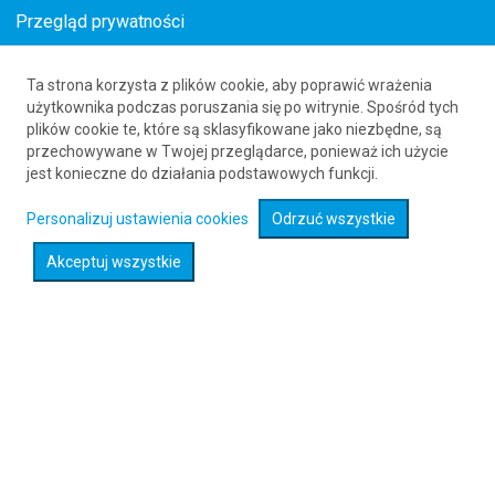
Przegląd prywatności
Ta strona korzysta z plików cookie, aby poprawić wrażenia
Tanie loty do Futuna Island z Polski
użytkownika podczas poruszania się po witrynie. Spośród tych
plików cookie te, które są sklasyfikowane jako niezbędne, są
61 626 20 20
przechowywane w Twojej przeglądarce, ponieważ ich użycie
jest konieczne do działania podstawowych funkcji.
Rozwiń wyszukiwarkę
Personalizuj ustawienia cookies
Odrzuć wszystkie
Akceptuj wszystkie
Sprawdź promocje na loty :