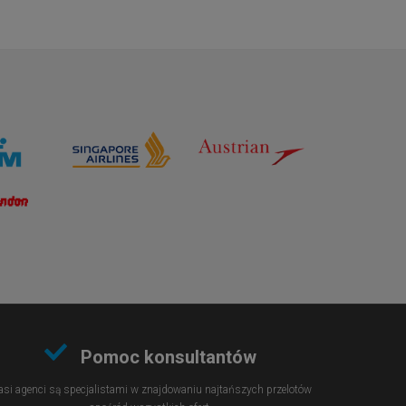
Pomoc konsultantów
si agenci są specjalistami w znajdowaniu najtańszych przelotów