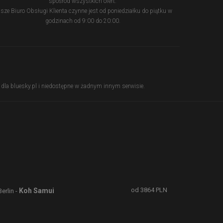
spośród wszystkich ofert.
sze Biuro Obsługi Klienta czynne jest od poniedziałku do piątku w
godzinach od 9:00 do 20:00.
ie dla bluesky.pl i niedostępne w żadnym innym serwisie.
od
3864
PLN
Koh Samui
Berlin -