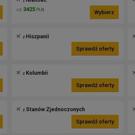
z
3425
od
PLN
Wybierz
Hiszpanii
z
Sprawdź oferty
Kolumbii
z
Sprawdź oferty
Stanów Zjednoczonych
z
Sprawdź oferty