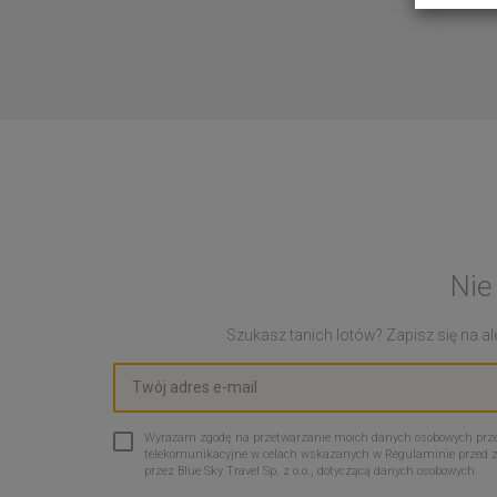
Nie
Szukasz tanich lotów? Zapisz się na ale
Wyrażam zgodę na przetwarzanie moich danych osobowych przez 
telekomunikacyjne w celach wskazanych w Regulaminie przed 
przez Blue Sky Travel Sp. z o.o., dotyczącą danych osobowych.