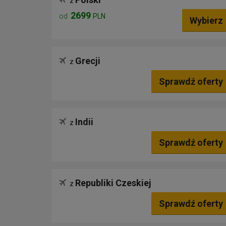
z
2699
od
PLN
Wybierz
Grecji
z
Sprawdź oferty
Indii
z
Sprawdź oferty
Republiki Czeskiej
z
Sprawdź oferty