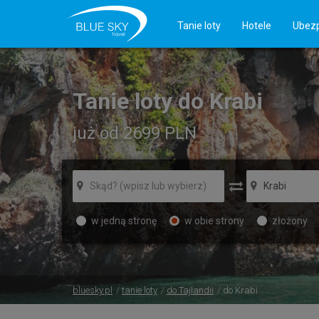
Tanie loty
Hotele
Ubezp
Tanie loty do Krabi
już od 2699
PLN
w jedną stronę
w obie strony
złożony
bluesky.pl
tanie loty
do Tajlandii
do Krabi