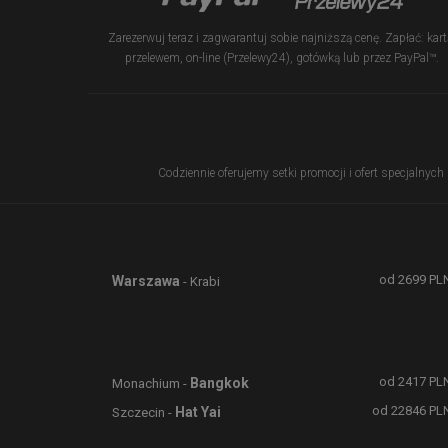
Zarezerwuj teraz i zagwarantuj sobie najniższą cenę. Zapłać: kart
przelewem, on-line (Przelewy24), gotówką lub przez PayPal™.
Codziennie oferujemy setki promocji i ofert specjalnych
od
2699
PL
Warszawa
- Krabi
od
2417
PL
Bangkok
Monachium -
od
22846
PL
Hat Yai
Szczecin -