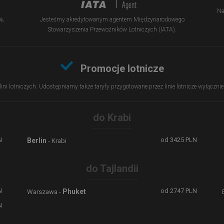
Na
ą,
Jesteśmy akredytowanym agentem Międzynarodowego
Stowarzyszenia Przewoźników Lotniczych (IATA).
Promocje lotnicze
 lini lotniczych. Udostępniamy także taryfy przygotowane przez linie lotnicze wyłączn
do Krabi
N
od
3425
PLN
Berlin
- Krabi
do Tajlandii
N
od
2747
PLN
Phuket
Warszawa -
N