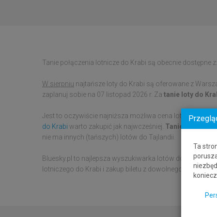
Tanie połączenia lotnicze do Krabi są obecnie dostępne z:
W sierpniu
najtańsze loty do Krabi są oferowane z Warsz
zaplanuj sobie na 07 listopad 2026 r. Za
tanie loty do Kra
Jest to oczywiście najniższa możliwa cena lotu, która mo
Przeglą
do Krabi
warto zakupić jak najwcześniej.
Tanie loty do Kr
nie ma innych (tańszych) lotów do Tajlandii.
Ta stro
porusza
Bluesky.pl to najlepsza wyszukiwarka lotów do Krabi. D
niezbęd
lotniczego do Krabi i zakup biletu z dowolnego miasta l
koniecz
Per