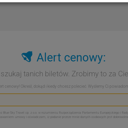
Alert cenowy:
 szukaj tanich biletów. Zrobimy to za Cie
rt cenowy! Określ, dokąd i kiedy chcesz polecieć. Wyślemy Ci powiadomie
Blue Sky Travel sp. z o.o. w rozumieniu Rozporządzenia Parlamentu Europejskiego i Rady
zawarciem umowy i oświadczam, iż podanie przeze mnie danych osobowych jest dobrowoln