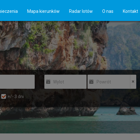
ieczenia
Mapa kierunków
Radar lotów
O nas
Kontakt
Wylot
Powrót
+/-
3
dni