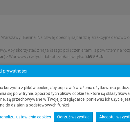
 Warszawy i Berlina. Na chwilę obecną najbardziej atrakcyjne cenowo ofer
awy. Aby skorzystać z najtańszego połączenia tam i z powrotem na rozp
bi
( z Warszawy) w tych datach zapłacisz tylko
2699 PLN
.
że być dostępna tylko w wyżej wymienionych datach. Ceny biletów lotni
d prywatności
abi
z Warszawy oferują obecnie linie lotnicze: Etihad Airways. Pamiętaj
na korzysta z plików cookie, aby poprawić wrażenia użytkownika podcz
nia się po witrynie. Spośród tych plików cookie te, które są sklasyfikowa
ane o połączeniach lotniczych zbierane z wielu różnych systemów rezer
ne, są przechowywane w Twojej przeglądarce, ponieważ ich użycie jes
ub kraju, bez konieczności przechodzenia na stronę innego dostawcy. P
ne do działania podstawowych funkcji.
sonalizuj ustawienia cookies
Odrzuć wszystkie
Akceptuj wszyst