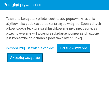
Przegląd prywatności
Ta strona korzysta z plików cookie, aby poprawić wrażenia
Tanie loty do Łodzi z Wielkiej Brytanii
użytkownika podczas poruszania się po witrynie. Spośród tych
plików cookie te, które są sklasyfikowane jako niezbędne, są
już od 511
PLN
przechowywane w Twojej przeglądarce, ponieważ ich użycie
jest konieczne do działania podstawowych funkcji.
Rozwiń wyszukiwarkę
Personalizuj ustawienia cookies
Odrzuć wszystkie
Akceptuj wszystkie
Sprawdź promocje na loty :