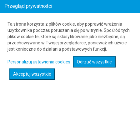
Przegląd prywatności
Ta strona korzysta z plików cookie, aby poprawić wrażenia
Tanie loty do Maastricht z Filipin
użytkownika podczas poruszania się po witrynie. Spośród tych
plików cookie te, które są sklasyfikowane jako niezbędne, są
61 626 20 20
przechowywane w Twojej przeglądarce, ponieważ ich użycie
jest konieczne do działania podstawowych funkcji.
Rozwiń wyszukiwarkę
Personalizuj ustawienia cookies
Odrzuć wszystkie
Akceptuj wszystkie
Sprawdź promocje na loty :