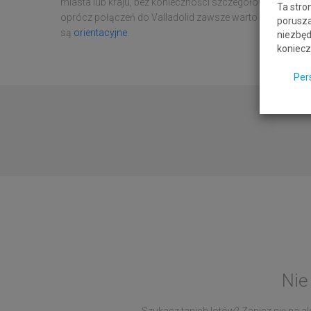
miasta lub kraju, bez konieczności szczegółowego określani
Ta stro
oprócz połączeń do Valladolid zawsze warto sprawdzić 
porusza
są
orientacyjne
.
niezbęd
koniecz
Per
Nie
Szukasz tanich lotów? Zapisz się na ale