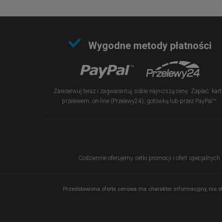
Wygodne metody płatności
Zarezerwuj teraz i zagwarantuj sobie najniższą cenę. Zapłać: kart
przelewem, on-line (Przelewy24), gotówką lub przez PayPal™.
Codziennie oferujemy setki promocji i ofert specjalnych
Przedstawiona oferta cenowa ma charakter informacyjny, nie