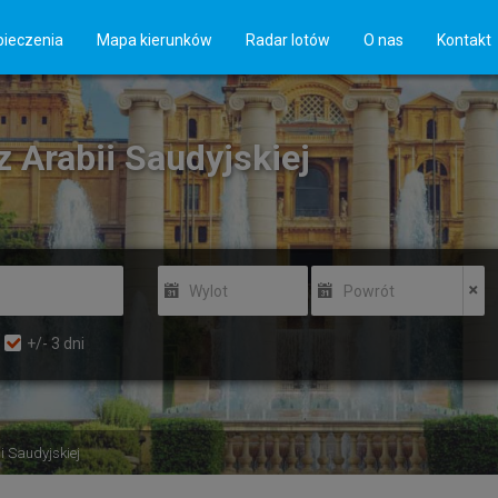
ieczenia
Mapa kierunków
Radar lotów
O nas
Kontakt
 z Arabii Saudyjskiej
Wylot
Powrót
+/-
3
dni
i Saudyjskiej