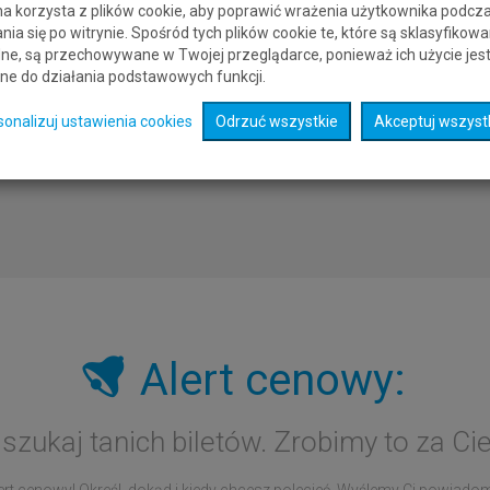
a lotniska wylotu i przylotu. Bluesky.pl to najlepsza wyszukiwarka tanic
na korzysta z plików cookie, aby poprawić wrażenia użytkownika podcz
czy
bilety lotnicze Arabia Saudyjska Hiszpania
nie będą tańsze, gdy wybi
nia się po witrynie. Spośród tych plików cookie te, które są sklasyfikowa
ne, są przechowywane w Twojej przeglądarce, ponieważ ich użycie jes
ne do działania podstawowych funkcji.
sonalizuj ustawienia cookies
Odrzuć wszystkie
Akceptuj wszyst
Alert cenowy:
 szukaj tanich biletów. Zrobimy to za Cie
rt cenowy! Określ, dokąd i kiedy chcesz polecieć. Wyślemy Ci powiadomie