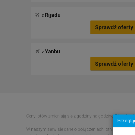
Rijadu
z
Sprawdź oferty
Yanbu
z
Sprawdź oferty
Ceny lotów zmieniają się z godziny na godzinę.
Bilety lot
Przeglą
W naszym serwisie dane o połączeniach lotniczych zbier