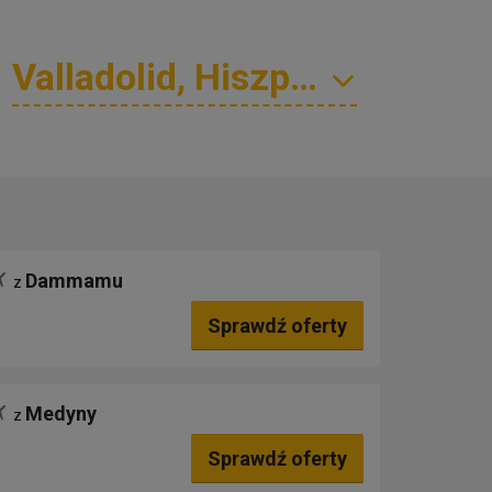
Dammamu
z
Sprawdź oferty
Medyny
z
Sprawdź oferty