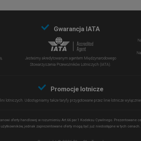
Gwarancja IATA
Na
Na
ą,
Jesteśmy akredytowanym agentem Międzynarodowego
Stowarzyszenia Przewoźników Lotniczych (IATA).
Promocje lotnicze
 lini lotniczych. Udostępniamy także taryfy przygotowane przez linie lotnicze wyłączn
 stanowi oferty handlowej w rozumieniu Art.66 par.1 Kodeksu Cywilnego. Prezentowane
użytkowników, jednak zaprezentowane oferty mogą być już niedostępne w tych cenach.