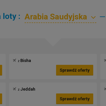
loty :
—
Bisha
z
Sprawdź oferty
Jeddah
z
Sprawdź oferty