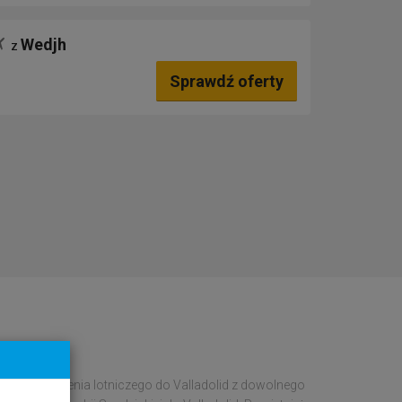
Wedjh
z
Sprawdź oferty
anie połączenia lotniczego do Valladolid z dowolnego