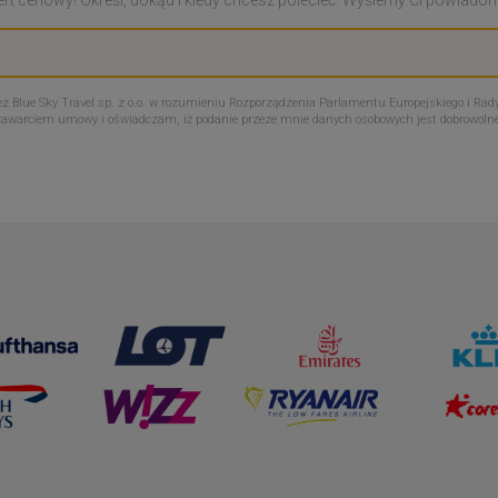
Blue Sky Travel sp. z o.o. w rozumieniu Rozporządzenia Parlamentu Europejskiego i Rady
zawarciem umowy i oświadczam, iż podanie przeze mnie danych osobowych jest dobrowoln