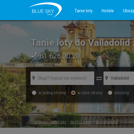
Tanie loty
Hotele
Ubezp
Tanie loty do Valladolid
61 626 20 20
w jedną stronę
w obie strony
złożony
bluesky.pl
tanie loty
do Hiszpanii
do Valladolid
z Arabi