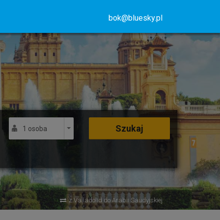
bok@bluesky.pl
Szukaj
1 osoba
z Valladolid do Arabii Saudyjskiej