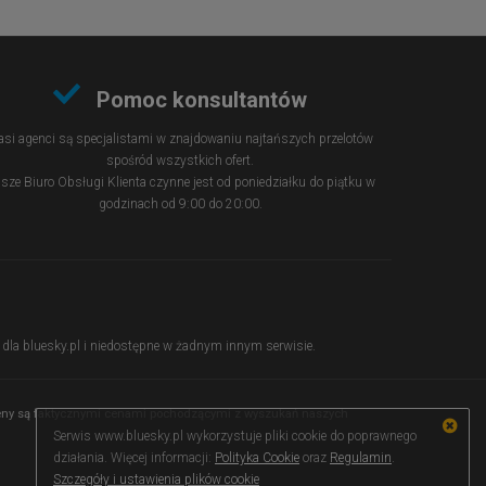
Pomoc konsultantów
si agenci są specjalistami w znajdowaniu najtańszych przelotów
spośród wszystkich ofert.
sze Biuro Obsługi Klienta czynne jest od poniedziałku do piątku w
godzinach od 9:00 do 20:00.
ie dla bluesky.pl i niedostępne w żadnym innym serwisie.
 ceny są faktycznymi cenami pochodzącymi z wyszukań naszych
Serwis www.bluesky.pl wykorzystuje pliki cookie do poprawnego
działania. Więcej informacji:
Polityka Cookie
oraz
Regulamin
.
Szczegóły i ustawienia plików cookie