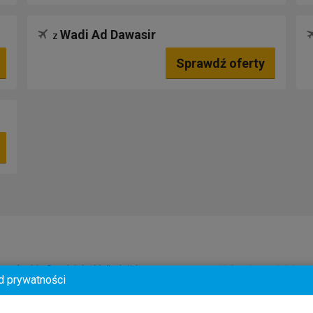
Wadi Ad Dawasir
z
Sprawdź oferty
nicze Arabia Saudyjska Valladolid
warto rezerwować jak najwcześniej.
d prywatności
ane są z wielu różnych systemów rezerwacyjnych. Umożliwia to wyszuk