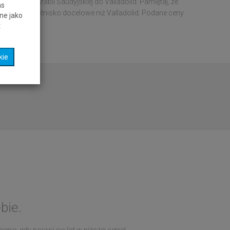
h lotów z Arabii Saudyjskiej do Valladolid. Pamiętaj, że
as
erzesz inne lotnisko docelowe niż Valladolid. Podane ceny
ne jako
t
kie
bie.
nie, gdy pojawi się lot w niższej cenie!