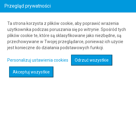
Przegląd prywatności
Ta strona korzysta z plików cookie, aby poprawić wrażenia
Tanie loty do Wedjh z Polski
użytkownika podczas poruszania się po witrynie. Spośród tych
plików cookie te, które są sklasyfikowane jako niezbędne, są
61 626 20 20
przechowywane w Twojej przeglądarce, ponieważ ich użycie
jest konieczne do działania podstawowych funkcji.
Rozwiń wyszukiwarkę
Personalizuj ustawienia cookies
Odrzuć wszystkie
Akceptuj wszystkie
Sprawdź promocje na loty :