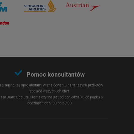
Pomoc konsultantów
si agenci są specjalistami w znajdowaniu najtańszych przelotów
spośród wszystkich ofert.
sze Biuro Obsługi Klienta czynne jest od poniedziałku do piątku w
godzinach od 9:00 do 20:00.