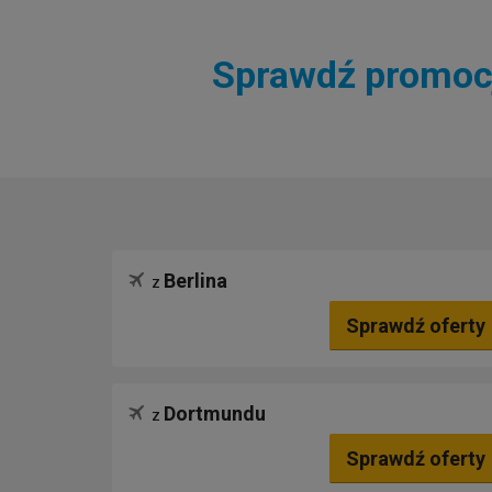
Sprawdź promocje
Berlina
z
Sprawdź oferty
Dortmundu
z
Sprawdź oferty