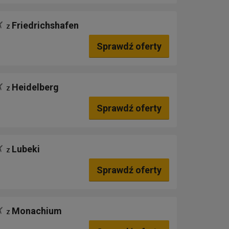
Friedrichshafen
z
Sprawdź oferty
Heidelberg
z
Sprawdź oferty
Lubeki
z
Sprawdź oferty
Monachium
z