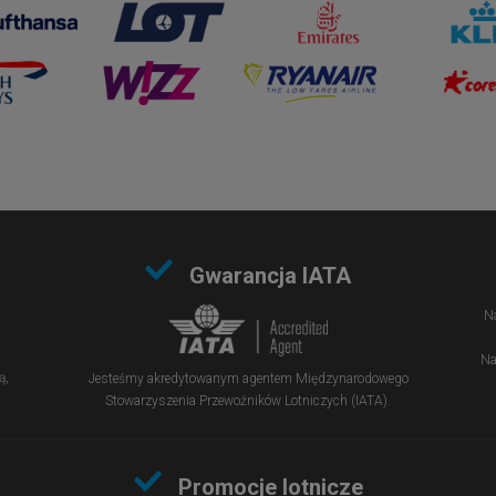
Gwarancja IATA
Na
Na
ą,
Jesteśmy akredytowanym agentem Międzynarodowego
Stowarzyszenia Przewoźników Lotniczych (IATA).
Promocje lotnicze