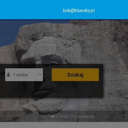
bok@bluesky.pl
Szukaj
1 osoba
z Cedar City do Niemiec