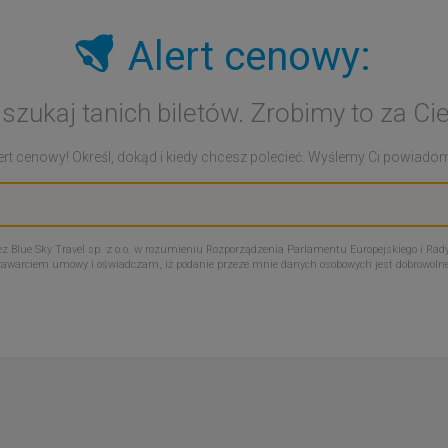
Alert cenowy:
 szukaj tanich biletów. Zrobimy to za Cie
rt cenowy! Określ, dokąd i kiedy chcesz polecieć. Wyślemy Ci powiadomie
Blue Sky Travel sp. z o.o. w rozumieniu Rozporządzenia Parlamentu Europejskiego i Rady
zawarciem umowy i oświadczam, iż podanie przeze mnie danych osobowych jest dobrowoln