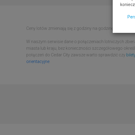
koniecz
Per
Ceny lotów zmieniają się z godziny na godzinę.
Bilety lot
W naszym serwisie dane o połączeniach lotniczych zbier
miasta lub kraju, bez konieczności szczegółowego określan
połączeń do Cedar City zawsze warto sprawdzić czy
bile
orientacyjne
.