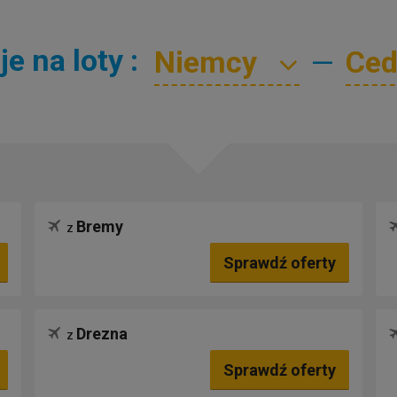
 na loty :
—
Bremy
z
Sprawdź oferty
Drezna
z
Sprawdź oferty