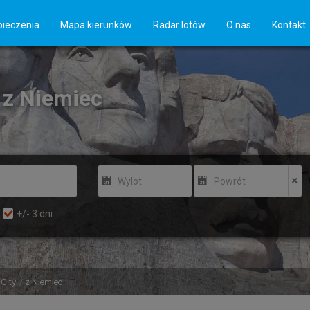
ieczenia
Mapa kierunków
Radar lotów
O nas
Kontakt
y z Niemiec
Wylot
Powrót
+/-
3
dni
City
z Niemiec