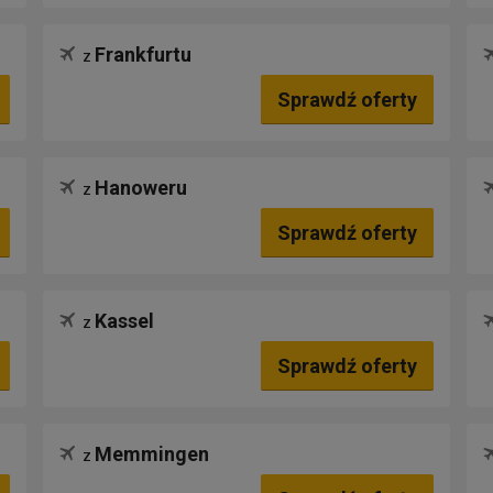
Frankfurtu
z
Sprawdź oferty
Hanoweru
z
Sprawdź oferty
Kassel
z
Sprawdź oferty
Memmingen
z