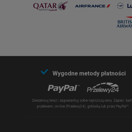
Wygodne metody płatności
Zarezerwuj teraz i zagwarantuj sobie najniższą cenę. Zapłać: kart
przelewem, on-line (Przelewy24), gotówką lub przez PayPal™.