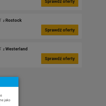
Sprawdź oferty
Rostock
z
Sprawdź oferty
Westerland
z
Sprawdź oferty
as
ne jako
t