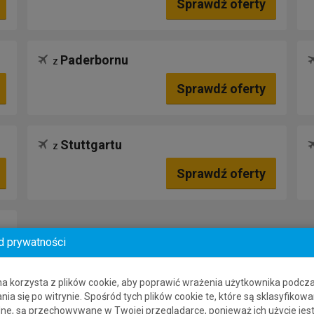
Sprawdź oferty
Paderbornu
z
Sprawdź oferty
Stuttgartu
z
Sprawdź oferty
d prywatności
na korzysta z plików cookie, aby poprawić wrażenia użytkownika podcz
nia się po witrynie. Spośród tych plików cookie te, które są sklasyfikowa
ne, są przechowywane w Twojej przeglądarce, ponieważ ich użycie jes