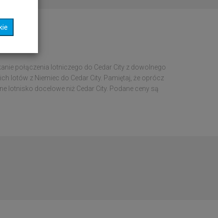
kie
anie połączenia lotniczego do Cedar City z dowolnego
ich lotów z Niemiec do Cedar City. Pamiętaj, że oprócz
nne lotnisko docelowe niż Cedar City. Podane ceny są