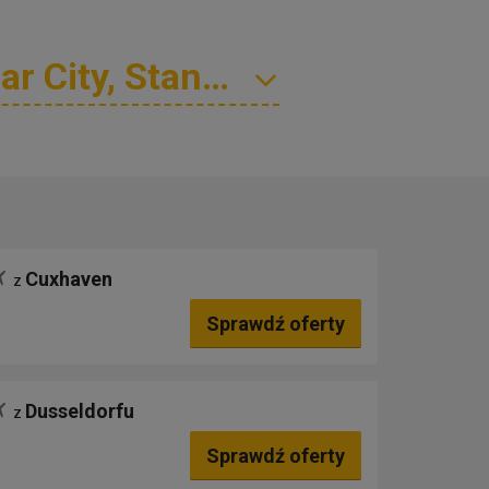
Cuxhaven
z
Sprawdź oferty
Dusseldorfu
z
Sprawdź oferty