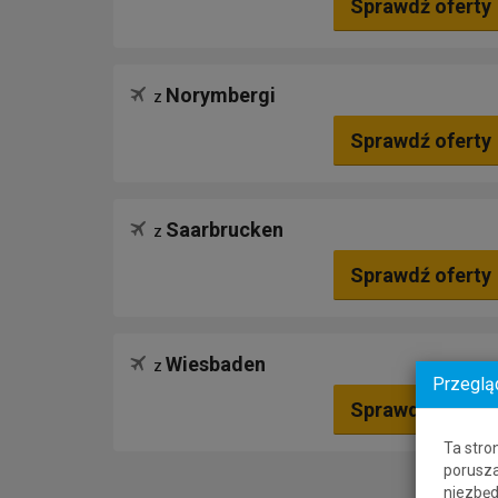
Sprawdź oferty
Norymbergi
z
Sprawdź oferty
Saarbrucken
z
Sprawdź oferty
Wiesbaden
z
Przeglą
Sprawdź oferty
Ta stro
porusza
niezbęd